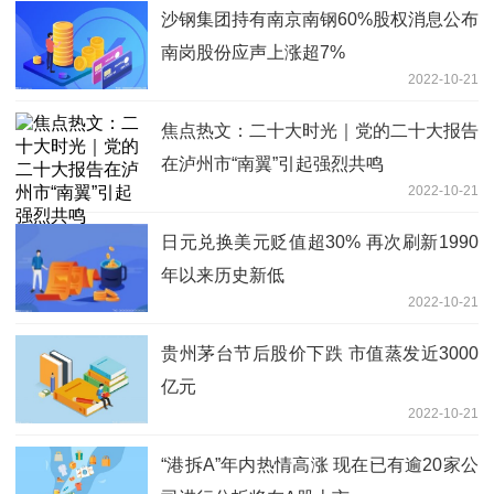
沙钢集团持有南京南钢60%股权消息公布
南岗股份应声上涨超7%
2022-10-21
焦点热文：二十大时光｜党的二十大报告
在泸州市“南翼”引起强烈共鸣
2022-10-21
日元兑换美元贬值超30% 再次刷新1990
年以来历史新低
2022-10-21
贵州茅台节后股价下跌 市值蒸发近3000
亿元
2022-10-21
“港拆A”年内热情高涨 现在已有逾20家公