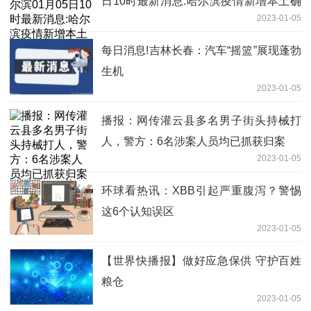
日10时最新消息:哈尔滨疫情新增本土确
2023-01-05
诊病例0例
每日消息!吉林长春：汽车“摇篮”展现蓬勃
生机
2023-01-05
播报：网传灌云县多名男子街头持械打
人，警方：6名涉案人员均已抓获归案
2023-01-05
环球看热讯：XBB引起严重腹泻？警惕
这6个认知误区
2023-01-05
【世界快播报】做好应急保供 守护百姓
粮仓
2023-01-05