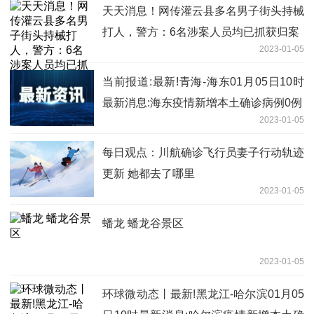
天天消息！网传灌云县多名男子街头持械
打人，警方：6名涉案人员均已抓获归案
2023-01-05
当前报道:最新!青海-海东01月05日10时
最新消息:海东疫情新增本土确诊病例0例
2023-01-05
每日观点：川航确诊飞行员妻子行动轨迹
更新 她都去了哪里
2023-01-05
蟠龙 蟠龙谷景区
2023-01-05
环球微动态丨最新!黑龙江-哈尔滨01月05