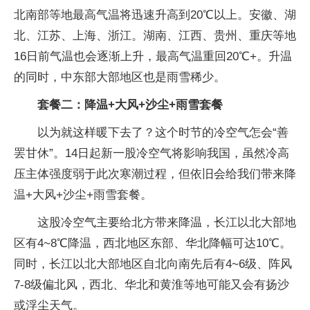
北南部等地最高气温将迅速升高到20℃以上。安徽、湖
北、江苏、上海、浙江。湖南、江西、贵州、重庆等地
16日前气温也会逐渐上升，最高气温重回20℃+。升温
的同时，中东部大部地区也是雨雪稀少。
套餐二：降温+大风+沙尘+雨雪套餐
以为就这样暖下去了？这个时节的冷空气怎会“善
罢甘休”。14日起新一股冷空气将影响我国，虽然冷高
压主体强度弱于此次寒潮过程，但依旧会给我们带来降
温+大风+沙尘+雨雪套餐。
这股冷空气主要给北方带来降温，长江以北大部地
区有4~8℃降温，西北地区东部、华北降幅可达10℃。
同时，长江以北大部地区自北向南先后有4~6级、阵风
7-8级偏北风，西北、华北和黄淮等地可能又会有扬沙
或浮尘天气。