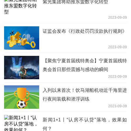
紫光集团将助推东盟数字化转型
2023-09-09
证监会发布《行政处罚罚没款执行规则》
2023-09-09
【聚焦宁夏首届残特奥会】宁夏首届残特
奥会首日那些震撼与感动的瞬间
2023-09-09
入列以来首次！饮马湖船机动近千海里进
行夜间装载和潜浮训练
2023-09-09
新闻1+1丨“认房不认贷”落地，效果如
何？