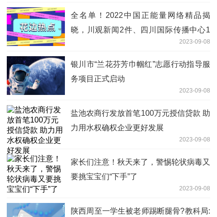
全名单！2022中国正能量网络精品揭
晓，川观新闻2件、四川国际传播中心1
2023-09-08
件作品入选
银川市“兰花芬芳巾帼红”志愿行动指导服
务项目正式启动
2023-09-08
盐池农商行发放首笔100万元授信贷款 助
力用水权确权企业更好发展
2023-09-08
家长们注意！秋天来了，警惕轮状病毒又
要挑宝宝们“下手”了
2023-09-08
陕西周至一学生被老师踢断腿骨?教科局: