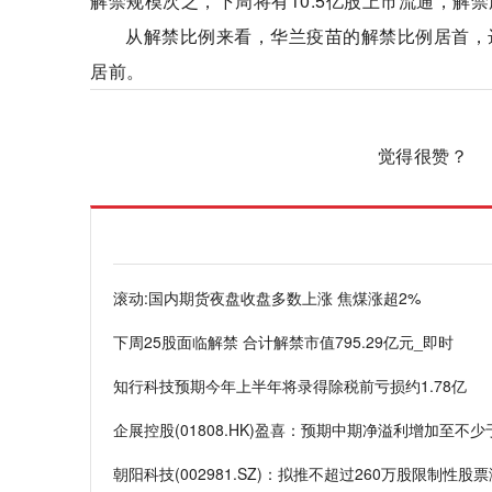
解禁规模次之，下周将有10.5亿股上市流通，解禁
从解禁比例来看，华兰疫苗的解禁比例居首，达
居前。
标签：
财经频道
财经资讯
觉得很赞？
滚动:国内期货夜盘收盘多数上涨 焦煤涨超2%
下周25股面临解禁 合计解禁市值795.29亿元_即时
知行科技预期今年上半年将录得除税前亏损约1.78亿
企展控股(01808.HK)盈喜：预期中期净溢利增加至不少
朝阳科技(002981.SZ)：拟推不超过260万股限制性股