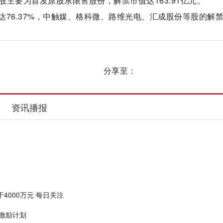
股主要为首发原股东限售股份，解禁市值达163.91亿元。
76.37%，中触媒、格科微、路维光电、汇成股份等股的解
分享至：
资讯播报
于4000万元 每日关注
票激励计划