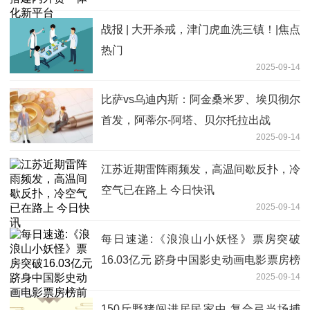
战报 | 大开杀戒，津门虎血洗三镇！|焦点
热门
2025-09-14
比萨vs乌迪内斯：阿金桑米罗、埃贝彻尔
首发，阿蒂尔-阿塔、贝尔托拉出战
2025-09-14
江苏近期雷阵雨频发，高温间歇反扑，冷
空气已在路上 今日快讯
2025-09-14
每日速递:《浪浪山小妖怪》票房突破
16.03亿元 跻身中国影史动画电影票房榜
2025-09-14
前五
150斤野猪闯进居民家中 复合弓当场捕