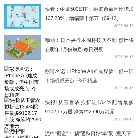
快看：中证500ETF：融资余额环比增加
107.23%，增幅两市第五（09-12）
2025-09-15
穆迪：日本央行本周将按兵不动 预计将
在明年1月份加息|每日观察
2025-09-15
彭博名记：iPhone Air难成爆款，但中国
市场或成亮点_今日精选
2025-09-15
快报:从玉智农拟折让13.4%配售最多
9102.17万股 净筹约2590万港元
2025-09-15
泥中“掘金”！“藕”遇秋日好“丰”景_观天下