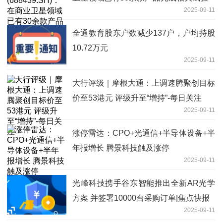
2025-09-11
全通教育股东户数减少137户，户均持股
10.72万元
2025-09-11
大行评级｜摩根大通：上调速腾聚创目标
价至53港元 评级升至“增持”-每日关注
2025-09-11
涨停雷达：CPO+光通信+半导体设备+半
年报增长 腾景科技触及涨停
2025-09-11
光峰科技携手谷东智能推出全新AR光学
方案 并签署10000台采购订单|焦点快报
2025-09-11