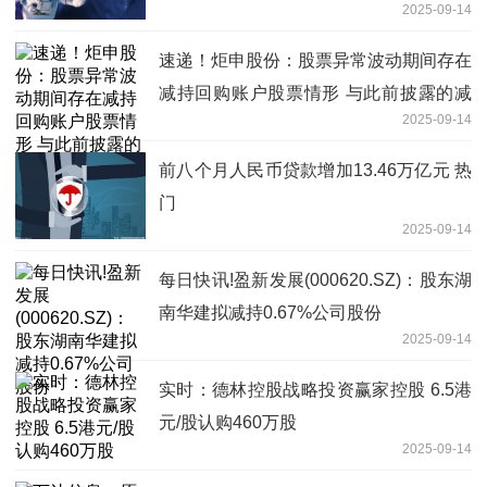
2025-09-14
速递！炬申股份：股票异常波动期间存在
减持回购账户股票情形 与此前披露的减
2025-09-14
持计划一致
前八个月人民币贷款增加13.46万亿元 热
门
2025-09-14
每日快讯!盈新发展(000620.SZ)：股东湖
南华建拟减持0.67%公司股份
2025-09-14
实时：德林控股战略投资赢家控股 6.5港
元/股认购460万股
2025-09-14