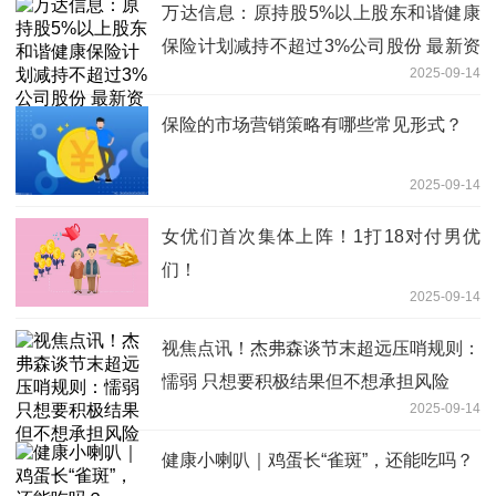
万达信息：原持股5%以上股东和谐健康
保险计划减持不超过3%公司股份 最新资
2025-09-14
讯
保险的市场营销策略有哪些常见形式？
2025-09-14
女优们首次集体上阵！1打18对付男优
们！
2025-09-14
视焦点讯！杰弗森谈节末超远压哨规则：
懦弱 只想要积极结果但不想承担风险
2025-09-14
健康小喇叭｜鸡蛋长“雀斑”，还能吃吗？