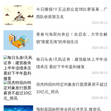
今日播报!十五运群众篮球比赛落幕，广
西队收获第五名
2025-09-13
青春与海双向奔赴！在启东，大学生解
锁“推窗见海”的幸福生活
2025-09-13
每日头条!天风证券：建筑板块上半年业
绩承压 看好下半年盈利修复
2025-09-13
倍杰特拟向特定对象发行股票募资不超过
10亿元_简讯
2025-09-13
预制菜国标即将全民征求意见 微资讯