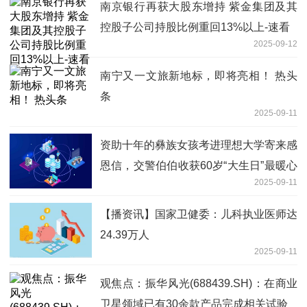
南京银行再获大股东增持 紫金集团及其
控股子公司持股比例重回13%以上-速看
2025-09-12
南宁又一文旅新地标，即将亮相！ 热头
条
2025-09-11
资助十年的彝族女孩考进理想大学寄来感
恩信，交警伯伯收获60岁“大生日”最暖心
2025-09-11
礼物
【播资讯】国家卫健委：儿科执业医师达
24.39万人
2025-09-11
观焦点：振华风光(688439.SH)：在商业
卫星领域已有30余款产品完成相关试验