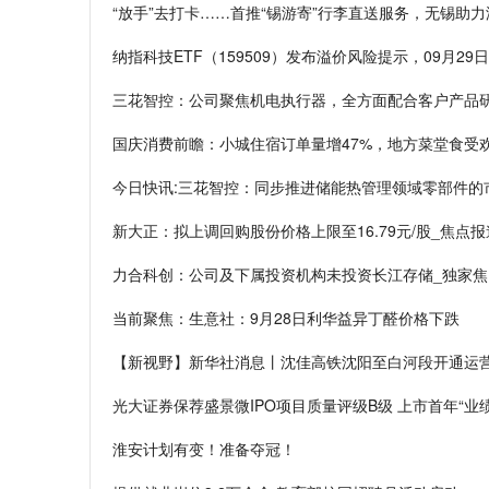
“放手”去打卡……首推“锡游寄”行李直送服务，无锡助
纳指科技ETF（159509）发布溢价风险提示，09月29日
三花智控：公司聚焦机电执行器，全方面配合客户产品研
国庆消费前瞻：小城住宿订单量增47%，地方菜堂食受
今日快讯:三花智控：同步推进储能热管理领域零部件的
新大正：拟上调回购股份价格上限至16.79元/股_焦点报
力合科创：公司及下属投资机构未投资长江存储_独家焦
当前聚焦：生意社：9月28日利华益异丁醛价格下跌
【新视野】新华社消息丨沈佳高铁沈阳至白河段开通运
光大证券保荐盛景微IPO项目质量评级B级 上市首年“业
淮安计划有变！准备夺冠！