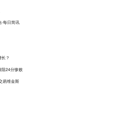
点
-每日简讯
增长？
难阻24分惨败
交易维金斯