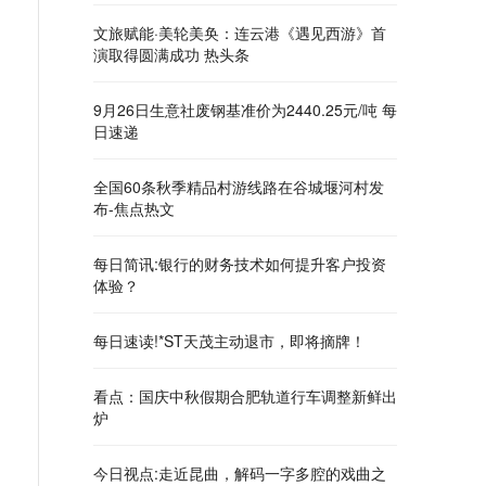
文旅赋能·美轮美奂：连云港《遇见西游》首
演取得圆满成功 热头条
9月26日生意社废钢基准价为2440.25元/吨 每
日速递
全国60条秋季精品村游线路在谷城堰河村发
布-焦点热文
每日简讯:银行的财务技术如何提升客户投资
体验？
每日速读!*ST天茂主动退市，即将摘牌！
看点：国庆中秋假期合肥轨道行车调整新鲜出
炉
今日视点:走近昆曲，解码一字多腔的戏曲之