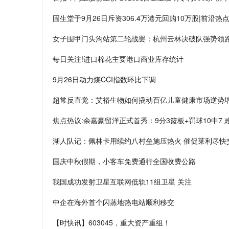
固生堂于9月26日斥资306.4万港元回购10万股|前沿热
女子围甲门头沟站第二轮战罢：杭州云林决破队强势领跑
每日关注!进口棉花主要港口商业库存统计
9月26日动力煤CCI指数环比下调
超常反直觉：艾裕生物如何撬动百亿儿童健康市场逆势
焦点热议:余嘉豪留洋正式首秀：9分3篮板+罚球10中7 
湖人队记：佩林卡用续约八村垒施压热火 催促莱利尽快
国庆中秋假期，小客车免费通行全国收费公路
我国成功发射卫星互联网低轨11组卫星 关注
中企在海外首个闪蒸地热电站顺利移交
【时快讯】603045，重大资产重组！