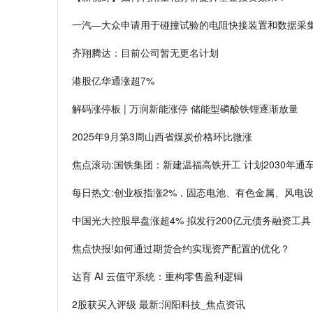
一汽—大众申请用于碰撞试验的电阻快接装置和数据采集
齐翔腾达：目前公司暂无更名计划
港股亿华通涨超7%
解码涨停板 | 万润新能涨停 储能型磷酸铁锂逐渐放量
2025年9月第3周山西省煤炭价格环比微涨
焦点滚动:国铁集团：新建温福高铁开工 计划2030年通
每日热文:创业板指涨2%，固态电池、有色金属、风电
中国光大控股早盘涨超4% 拟发行200亿元债务融资工具
焦点快报!如何通过期货合约实现资产配置的优化？
达育 AI 云值守系统：重构零售盈利逻辑
2股获买入评级 最新:润阳科技_焦点资讯