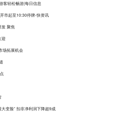
力游客轻松畅游|每日信息
开市起至10:30停牌-快资讯
发 聚焦
欢迎
市场拓展机会
道
点
营
绩大变脸” 扣非净利润下降超9成