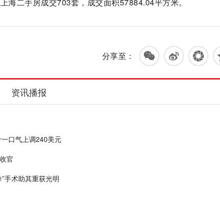
上海二手房成交703套，成交面积57884.04平方米。
分享至：
资讯播报
目标价一口气上调240美元
满收官
拳”手术助其重获光明