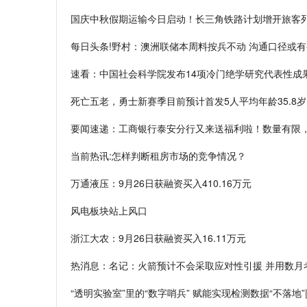
国庆中秋假期运输今日启动！长三角铁路计划增开旅客列
每日头条!野村：澳洲联储本周料按兵不动 沟通口径或
速看：中国社会科学院发布14项冷门绝学研究代表性成
死亡五老，勇士新赛季目前预计首发5人平均年龄35.8岁
要闻速递：工商银行泰安分行又来送福利啦！数量有限
当前热讯:怎样判断租房市场的竞争情况？
万通液压：9月26日获融资买入410.16万元
风电板块站上风口
浙江大农：9月26日获融资买入16.11万元
热消息：名记：火箭预计不会采取应对性引援 并用数月
“透明实验室”里的“数字哨兵” 赋能实现检测数据“不落地”