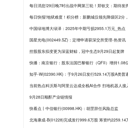
每日消息!29日晚7时出战中网第三轮！郑钦文：期待发
每日快报!地狱难度！积分榜：新鹏城仅领先降级区2分，
中国绿地博大绿泽：2025年中期亏损2955.1万元_热点
国星光电(002449.SZ)：定增申请获深交所受理-热资讯
控股股东拟变更为深蓝财鲸，冠中生态9月29日起复牌
快播：南京银行：股东法国巴黎银行（QFII）增持1.08
知乎-W(02390.HK)：于9月26日发行529.14万股A类普
当前热点科沃斯与阿里云达成全栈AI合作 扫地机器人接
9月28日顺酐产业链情报
快看点丨中信银行(00998.HK)：胡罡辞任风险总监
北海康成-B(01228)完成发行999.6万股 筹资约2259.1