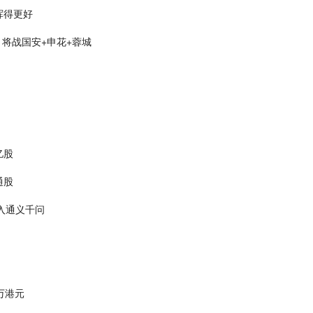
挥得更好
将战国安+申花+蓉城
亿股
通股
入通义千问
4万港元