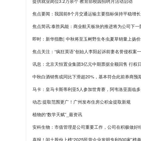
提供就业岗位3.2万余个 教育部校园招聘月活动启动
焦点要闻：我国前8个月交通运输主要指标保持平稳增长
焦点简讯:泰胜风能：商业航天板块的推进将为公司下一
即时：新华指数| 中秋将至玉树野生冬虫夏草销量上扬
焦点关注：“疯狂英语”创始人李阳起诉前妻名誉侵权案
讯息：北京天恒置业集团3亿元中期票据全额回售 行权日
中秋白酒销售或同比下滑超20%，基本符合此前券商预期
马卡：皇马卡斯蒂利亚5人参加世青赛，阿韦洛亚面临多
动态:提取范围更广！广州发布住房公积金提取新规
植物的“数学天赋”_最资讯
安科生物：市值管理是公司重要工作，公司在积极做好
喜报！闰土股份上榜“2025民营企业发明专利500家”榜