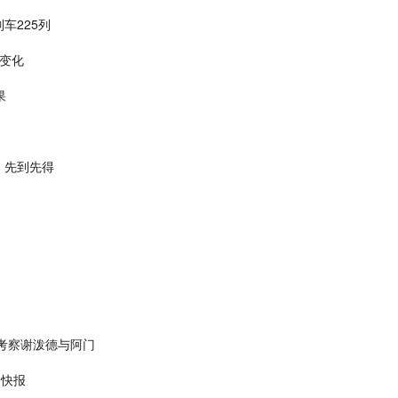
车225列
有变化
果
，先到先得
考察谢泼德与阿门
|快报