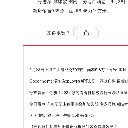
上海进深 张林霞 据网上房地产消息，9月28日
新房销售938套，面积6.45万平方米。
标签：
觉得很赞？
9月28日上海二手房成交703套，面积5.8万平方米-实时
Oppenheimer看好AppLovin(APP.US)非游戏广告 
守护青春不停步！2025 紫竹青春健康校园行长沙站圆
今日看点:六旬婆婆多种眼疾叠加险失明 专家巧施“组合
天天快报!52只股上午收盘涨停(附股)
【新视野】如何利用量化分析提升基金投资效果？