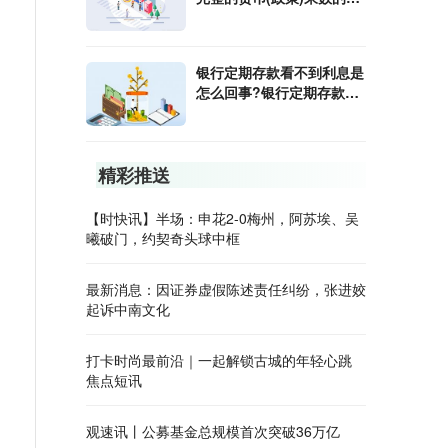
算公式是什么?
银行定期存款看不到利息是
怎么回事?银行定期存款利
息怎样算?
精彩推送
【时快讯】半场：申花2-0梅州，阿苏埃、吴
曦破门，约契奇头球中框
最新消息：因证券虚假陈述责任纠纷，张进姣
起诉中南文化
打卡时尚最前沿｜一起解锁古城的年轻心跳
焦点短讯
观速讯丨公募基金总规模首次突破36万亿