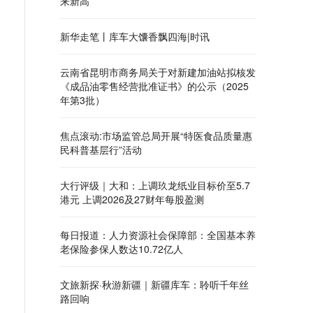
来新高
新华走笔丨库车大馕香飘四海|时讯
云南省昆明市商务局关于对新建加油站拟核发
《成品油零售经营批准证书》的公示（2025
年第3批）
焦点滚动:市场监管总局开展“特医食品质量惠
民科普基层行”活动
大行评级｜大和：上调玖龙纸业目标价至5.7
港元 上调2026及27财年每股盈测
每日报道：人力资源社会保障部：全国基本养
老保险参保人数达10.72亿人
文旅新探·秋游新疆｜新疆库车：聆听千年丝
路回响