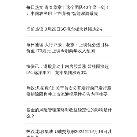
每日热文:青春华章丨这个团队40年磨一剑！
让中国农民用上“白菜价”智能灌溉系统
当前热议!9月26日6G概念板块跌幅达2%
每日速读!大行评级｜花旗：上调优必选目标
价至170港元 上调今明两年收入预测
快资讯：港股异动丨内房股普涨 碧桂园涨超
5% 远洋集团、龙湖集团涨近3%
热议:凡拓数创: 关于首次公开发行前已发行股
份解除限售并上市流通提示性公告内容摘要
基金的风险管理策略对收益稳定性的影响是什
么？
热议:芯联集成-U成交额创2024年12月16日以