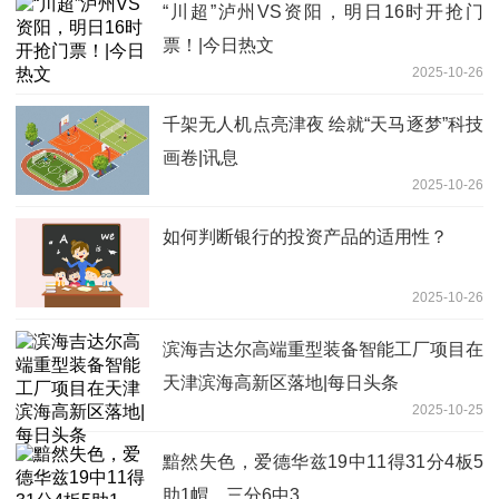
“川超”泸州VS资阳，明日16时开抢门
票！|今日热文
2025-10-26
千架无人机点亮津夜 绘就“天马逐梦”科技
画卷|讯息
2025-10-26
如何判断银行的投资产品的适用性？
2025-10-26
滨海吉达尔高端重型装备智能工厂项目在
天津滨海高新区落地|每日头条
2025-10-25
黯然失色，爱德华兹19中11得31分4板5
助1帽，三分6中3