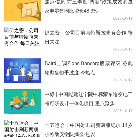
焦点信息:前三季度“两新”政策成效明显
家电零售同比增长48.3%
2025-10-19
伊之密：公司目前与特斯拉未有合作 每
日关注
2025-10-17
Baird上调Zions Bancorp股票评级 称此
轮抛售似乎过度-今热点
2025-10-17
中标 | 中国能建辽宁院中标蒙东输变电工
程可研设计一体化项目-重点聚焦
2025-10-17
十五运会丨中国射击刷新两项纪录 14岁
小将助安徽队摘金-热议