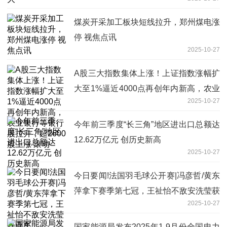
煤炭开采加工板块短线拉升，郑州煤电涨
停 视焦点讯
2025-10-27
A股三大指数集体上涨！上证指数涨幅扩
大至1%逼近4000点再创年内新高，农业
2025-10-27
银行等银行股拉升，超2600股上涨 滚动
今年前三季度“长三角”地区进出口总额达
12.62万亿元 创历史新高
2025-10-27
今日要闻!法国羽毛球公开赛|冯彦哲/黄东
萍拿下赛季第七冠，王祉怡不敌安洗莹获
2025-10-27
亚军
国家能源局发布2025年1-9月份全国电力