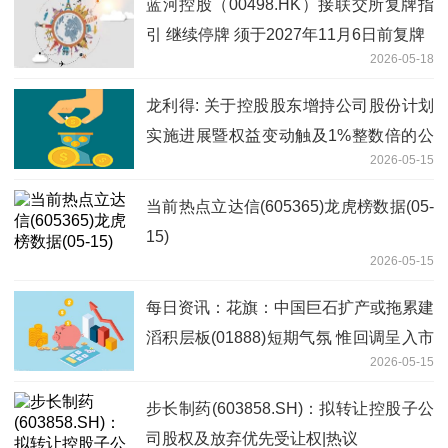
蓝河控股（00498.HK）接联交所复牌指
引 继续停牌 须于2027年11月6日前复牌
2026-05-18
龙利得: 关于控股股东增持公司股份计划
实施进展暨权益变动触及1%整数倍的公
2026-05-15
告 热闻
当前热点立达信(605365)龙虎榜数据(05-
15)
2026-05-15
每日资讯：花旗：中国巨石扩产或拖累建
滔积层板(01888)短期气氛 惟回调呈入市
2026-05-15
良机
步长制药(603858.SH)：拟转让控股子公
司股权及放弃优先受让权|热议