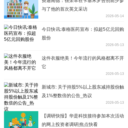
费迪南德：很荣幸在卡塞米罗告别前夕参
与了他的首次英文采访
2026-05-14
今日快讯:泰格医药宣布：拟超5亿元回购
股份
2026-05-13
这件衣服绝美！今年流行的风格都离不开
它
2026-05-13
新城市: 关于持股5%以上股东减持股份触
及1%整数倍的公告_热议
2026-05-13
【调研快报】华是科技接待参加本次活动
的网上投资者调研|焦点快看