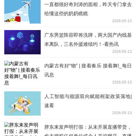
一直都很好奇刘涛的面相，昨天专门拿去
给懂这些的奶奶瞧瞧
2026-05-13
广东男篮阵容即将洗牌，两大国产内线基
本离队，三名外援难续约！-看热讯
2026-05-13
内蒙古有好“物” | 接着奏乐 接着舞!_每日
讯息
2026-05-13
人工智能与能源双向赋能框架政策落地|
速看
2026-05-13
胖东来发声明打假：从未开展直播带货，