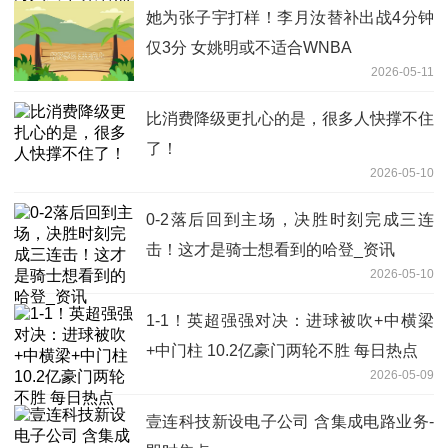
她为张子宇打样！李月汝替补出战4分钟
仅3分 女姚明或不适合WNBA
2026-05-11
比消费降级更扎心的是，很多人快撑不住
了！
2026-05-10
0-2落后回到主场，决胜时刻完成三连
击！这才是骑士想看到的哈登_资讯
2026-05-10
1-1！英超强强对决：进球被吹+中横梁
+中门柱 10.2亿豪门两轮不胜 每日热点
2026-05-09
壹连科技新设电子公司 含集成电路业务-