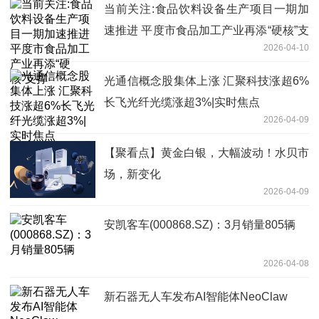
当前关注:食品饮料设备生产项目一期加
速推进 平度市食品加工产业再添“硬核”支
2026-04-10
撑
光通信概念股集体上涨 汇聚科技涨超6%
长飞光纤光缆涨超3%|实时焦点
2026-04-09
【聚看点】黄金白银，大幅波动！水贝市
场，新变化
2026-04-09
安凯客车(000868.SZ)：3月销量805辆
2026-04-08
新石器无人车发布AI智能体NeoClaw