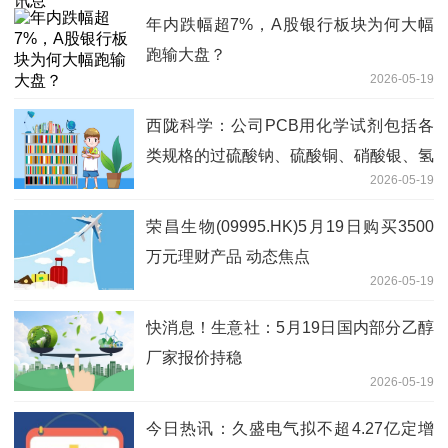
年内跌幅超7%，A股银行板块为何大幅
跑输大盘？
2026-05-19
西陇科学：公司PCB用化学试剂包括各
类规格的过硫酸钠、硫酸铜、硝酸银、氢
2026-05-19
氧化钠、盐酸、硫酸等_观热点
荣昌生物(09995.HK)5月19日购买3500
万元理财产品 动态焦点
2026-05-19
快消息！生意社：5月19日国内部分乙醇
厂家报价持稳
2026-05-19
今日热讯：久盛电气拟不超4.27亿定增