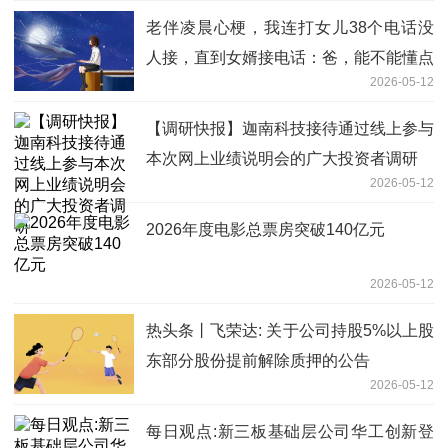
老伴凌晨心梗，我连打女儿38个电话没
人接，直到女婿接电话：爸，能不能懂点
2026-05-12
分寸？出院那天，我直接停掉他们房
贷.....
【调研快报】迦南科技接待通过线上参与
本次网上业绩说明会的广大投资者调研
2026-05-12
2026年度电影总票房突破140亿元
2026-05-12
热头条丨飞荣达: 关于公司持股5%以上股
东部分股份提前解除质押的公告
2026-05-12
每日观点:新三板基础层公司华工创新登