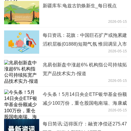
新疆库车:龟兹古韵焕新生_每日视点
2026-05-15
每日资讯：花旗：中国巨石扩产或拖累建
滔积层板(01888)短期气氛 惟回调呈入市
2026-05-15
良机
兆易创新盘中涨超6% 机构指公司持续拓
宽产品技术实力-报道
2026-05-15
今头条！5月14日央企ETF银华基金份额
减少100万份，重仓股国电南瑞、海康威
2026-05-15
视、招商银行
每日简讯:迈得医疗：融资净偿还275.47