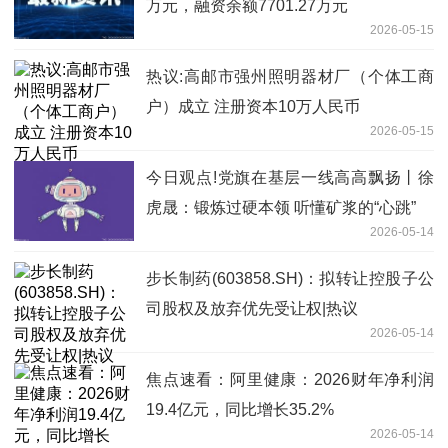
万元，融资余额7701.27万元
2026-05-15
热议:高邮市强州照明器材厂（个体工商
户）成立 注册资本10万人民币
2026-05-15
今日观点!党旗在基层一线高高飘扬丨徐
虎晟：锻炼过硬本领 听懂矿浆的“心跳”
2026-05-14
步长制药(603858.SH)：拟转让控股子公
司股权及放弃优先受让权|热议
2026-05-14
焦点速看：阿里健康：2026财年净利润
19.4亿元，同比增长35.2%
2026-05-14