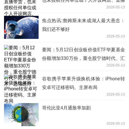
也未授权任何单位或个人开设网店、直播
2026-05-13
卖货 每日视讯
焦点热讯:詹姆斯未来成湖人最大悬念：
我们还不够好
2026-05-13
要闻：5月12日创业板价值ETF华夏基金
份额增加330万份，重仓股宁德时代、汇
2026-05-13
川技术、迈瑞医疗
谷歌携手苹果升级换机体验：iPhone转
安卓可迁移密码、主屏布局
2026-05-13
哥伦比亚4月通胀率加剧
2026-05-13