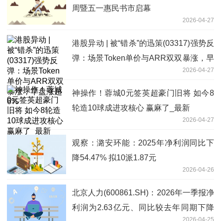
周暨五一惠民书市启幕
2026-04-27
港股异动 | 被“错杀”的迅策(03317)强势反
弹：场景Token单价与ARR双双暴涨，早
2026-04-27
盘涨超6%
神操作！蓉城0元签英超豪门旧将 如今8
轮造10球成进攻核心 赢麻了_最新
2026-04-27
观察：潞安环能：2025年净利润同比下
降54.47% 拟10派1.87元
2026-04-26
北京人力(600861.SH)：2026年一季报净
利润为2.63亿元、同比较去年同期下降
2026-04-25