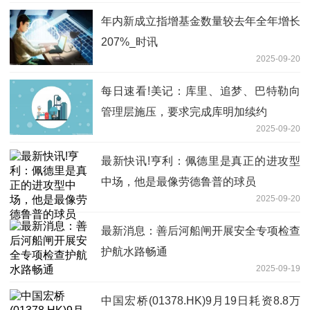
年内新成立指增基金数量较去年全年增长
207%_时讯
2025-09-20
每日速看!美记：库里、追梦、巴特勒向
管理层施压，要求完成库明加续约
2025-09-20
最新快讯!亨利：佩德里是真正的进攻型
中场，他是最像劳德鲁普的球员
2025-09-20
最新消息：善后河船闸开展安全专项检查
护航水路畅通
2025-09-19
中国宏桥(01378.HK)9月19日耗资8.8万