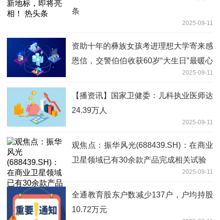
条
2025-09-11
资助十年的彝族女孩考进理想大学寄来感
恩信，交警伯伯收获60岁“大生日”最暖心
2025-09-11
礼物
【播资讯】国家卫健委：儿科执业医师达
24.39万人
2025-09-11
观焦点：振华风光(688439.SH)：在商业
卫星领域已有30余款产品完成相关试验
2025-09-11
全通教育股东户数减少137户，户均持股
10.72万元