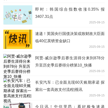
即时：韩国综合指数收涨0.35% 报
3407.31点
2025-09-15
速递！英国央行国债决策或致财政大臣面
临40亿英镑资金缺口
2025-09-15
阿贾-威尔逊季后赛生涯得分来到878分
升至历史季后赛得分榜第10_快播
2025-09-15
长安汽车：已全面兑现60天账期承诺 探
索出一套高效支付流程|视讯
2025-09-15
今日讯！中信里昂：看好极兔速递