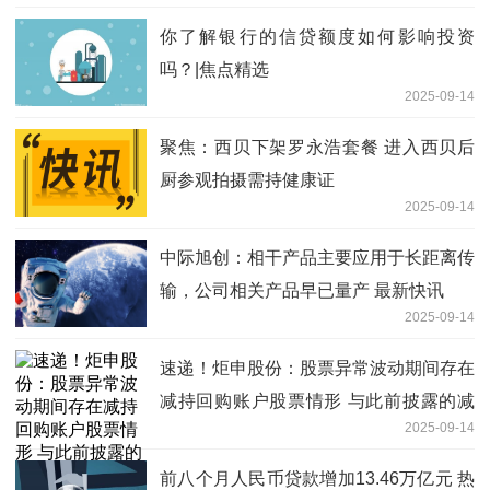
你了解银行的信贷额度如何影响投资
吗？|焦点精选
2025-09-14
聚焦：西贝下架罗永浩套餐 进入西贝后
厨参观拍摄需持健康证
2025-09-14
中际旭创：相干产品主要应用于长距离传
输，公司相关产品早已量产 最新快讯
2025-09-14
速递！炬申股份：股票异常波动期间存在
减持回购账户股票情形 与此前披露的减
2025-09-14
持计划一致
前八个月人民币贷款增加13.46万亿元 热