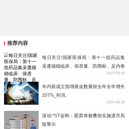
推荐内容
每日关注!国家医保局：第十一批药品集
采遵循稳临床、保质量、防围标、反内卷
2025-09-20
原则
年内新成立指增基金数量较去年全年增长
207%_时讯
2025-09-20
滚动:*ST金刚：股票将被叠加实施退市风
险警示