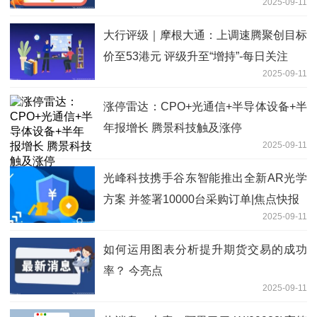
2025-09-11
大行评级｜摩根大通：上调速腾聚创目标
价至53港元 评级升至“增持”-每日关注
2025-09-11
涨停雷达：CPO+光通信+半导体设备+半
年报增长 腾景科技触及涨停
2025-09-11
光峰科技携手谷东智能推出全新AR光学
方案 并签署10000台采购订单|焦点快报
2025-09-11
如何运用图表分析提升期货交易的成功
率？ 今亮点
2025-09-11