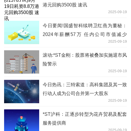
港元回购3500股 速讯
2025-09-19
今日要闻!国盛智科续聘卫红燕为董秘：
2024年薪酬57万 任内公司市值减少
2025-09-19
16.38亿
滚动:*ST金刚：股票将被叠加实施退市风
险警示
2025-09-19
今日热讯：三特索道：高科集团及其一致
行动人成为公司合并第一大股东
2025-09-19
*ST沪科：正逐步转型为花卉贸易及配套
服务提供商
2025-09-19