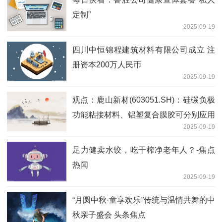
定制”
2025-09-19
四川中恒锦程建筑材料有限公司成立 注
册资本200万人民币
2025-09-19
观点：鹿山新材(603051.SH)：硅碳负极
功能粘接材料、铝塑复合膜胶可分别应用
2025-09-19
于固态锂电池中硅基负极极片、铝塑膜的
复合粘接
足力健卖水饺，吃干榨净老年人？-焦点
热闻
2025-09-19
“月圆中秋·童享欢乐”传统与温情共舞的中
秋亲子盛会 头条焦点