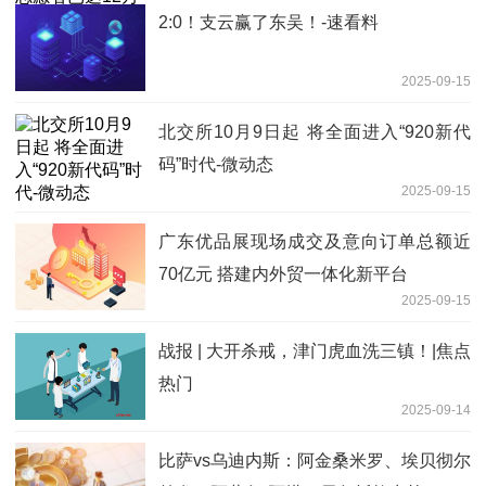
2:0！支云赢了东吴！-速看料
2025-09-15
北交所10月9日起 将全面进入“920新代
码”时代-微动态
2025-09-15
广东优品展现场成交及意向订单总额近
70亿元 搭建内外贸一体化新平台
2025-09-15
战报 | 大开杀戒，津门虎血洗三镇！|焦点
热门
2025-09-14
比萨vs乌迪内斯：阿金桑米罗、埃贝彻尔