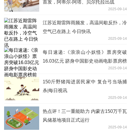
首发，阿蒂尔-阿塔、贝尔托拉出战
2025-09-14
江苏近期雷阵雨频发，高温间歇反扑，冷
空气已在路上 今日快讯
2025-09-14
每日速递:《浪浪山小妖怪》票房突破
16.03亿元 跻身中国影史动画电影票房榜
2025-09-14
前五
150斤野猪闯进居民家中 复合弓当场捕
杀|每日视讯
2025-09-14
热点评！三一重能助力 内蒙古150万千瓦
风储基地项目正式运行
2025-09-14