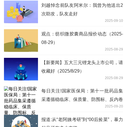
刘越悼念前队友阿米尔：我曾为他送出2
次助攻，队友走好
2025-09-10
观点：纺织微胶囊商品报价动态（2025-
08-29）
2025-08-29
【新要闻】五大三元锂龙头上市公司，请
收藏好（2025/8/29）
2025-08-29
每日关注!国家医保局：第十一批药品集
采遵循稳临床、保质量、防围标、反内卷
2025-09-20
原则
报道:从“老阿姨考研”到“00后捡菜”，暴力