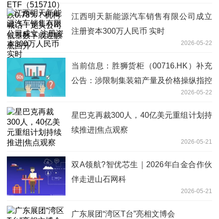
江西明天新能源汽车销售有限公司成立
注册资本300万人民币 实时
2026-05-22
当前信息：胜狮货柜（00716.HK）补充
公告：涉限制集装箱产量及价格操纵指控
2026-05-22
星巴克再裁300人，40亿美元重组计划持
续推进|焦点观察
2026-05-21
双A领航?智优芯生｜2026年白金合作伙
伴走进山石网科
2026-05-21
广东展团“湾区T台”亮相文博会