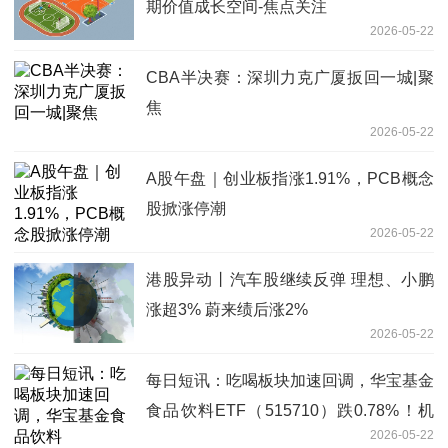
期价值成长空间-焦点关注
2026-05-22
CBA半决赛：深圳力克广厦扳回一城|聚
焦
2026-05-22
A股午盘｜创业板指涨1.91%，PCB概念
股掀涨停潮
2026-05-22
港股异动丨汽车股继续反弹 理想、小鹏
涨超3% 蔚来绩后涨2%
2026-05-22
每日短讯：吃喝板块加速回调，华宝基金
食品饮料ETF（515710）跌0.78%！机
2026-05-22
构喊话：龙头公司低基数下或迎触底回升