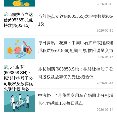
2026-05-15
告 热闻
当前热点立达信(605365)龙虎榜数据(05-
15)
2026-05-15
每日资讯：花旗：中国巨石扩产或拖累建
滔积层板(01888)短期气氛 惟回调呈入市
2026-05-15
良机
步长制药(603858.SH)：拟转让控股子公
司股权及放弃优先受让权|热议
2026-05-14
中汽协：4月我国商用车产销同比分别增
长4.4%和8.1%|每日观点
2026-05-14