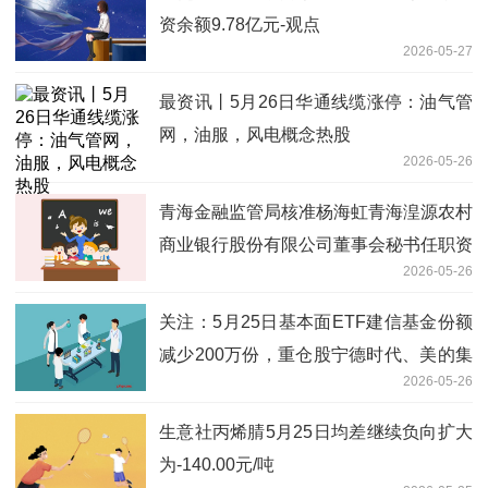
资余额9.78亿元-观点
2026-05-27
最资讯丨5月26日华通线缆涨停：油气管
网，油服，风电概念热股
2026-05-26
青海金融监管局核准杨海虹青海湟源农村
商业银行股份有限公司董事会秘书任职资
2026-05-26
格
关注：5月25日基本面ETF建信基金份额
减少200万份，重仓股宁德时代、美的集
2026-05-26
团、格力电器
生意社丙烯腈5月25日均差继续负向扩大
为-140.00元/吨