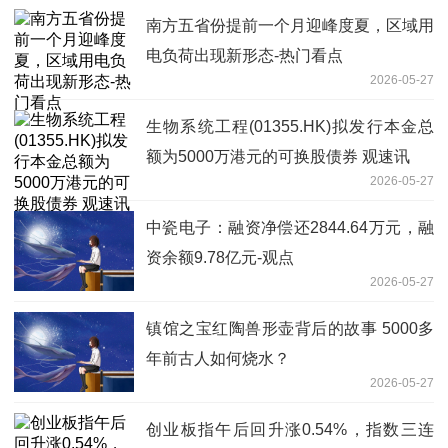
南方五省份提前一个月迎峰度夏，区域用
电负荷出现新形态-热门看点
2026-05-27
生物系统工程(01355.HK)拟发行本金总
额为5000万港元的可换股债券 观速讯
2026-05-27
中瓷电子：融资净偿还2844.64万元，融
资余额9.78亿元-观点
2026-05-27
镇馆之宝红陶兽形壶背后的故事 5000多
年前古人如何烧水？
2026-05-27
创业板指午后回升涨0.54%，指数三连