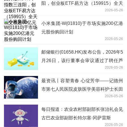
阳，创业板ETF易方达（159915）全天
2026-05-26
成交额超60亿元
小米集团-W(01810)于市场实施200亿港
元股份购回计划
2026-05-26
邮储银行(01658.HK)发布公告，2026年5
月26日，该行董事会审议通过了聘任芦
2026-05-26
苇先生为该行首席合规官的议案
最资讯丨容塑青春 心绽芳华——记德州
市第七人民医院皮肤医学美容科护士长田
2026-05-26
晓夏
每日报道：农业农村部副部长张治礼会见
古巴农业部副部长特尔塞·冈萨雷斯
2026-05-26