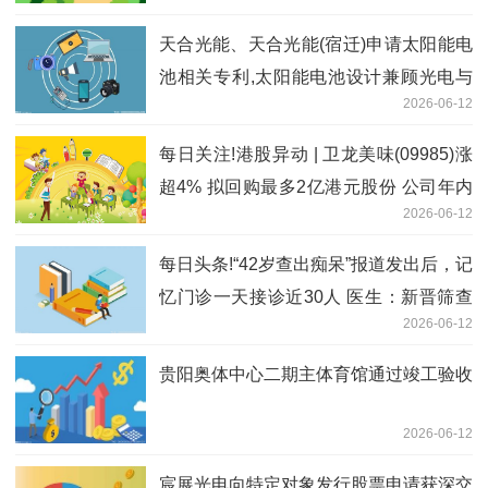
天合光能、天合光能(宿迁)申请太阳能电
池相关专利,太阳能电池设计兼顾光电与
2026-06-12
生产效率及产能 当前热门
每日关注!港股异动 | 卫龙美味(09985)涨
超4% 拟回购最多2亿港元股份 公司年内
2026-06-12
将重视渠道陈列及提效
每日头条!“42岁查出痴呆”报道发出后，记
忆门诊一天接诊近30人 医生：新晋筛查
2026-06-12
主力是40多岁职场人
贵阳奥体中心二期主体育馆通过竣工验收
2026-06-12
宸展光电向特定对象发行股票申请获深交