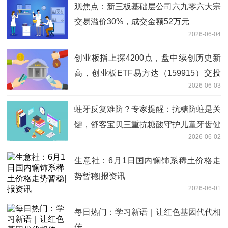
观焦点：新三板基础层公司六九零六大宗
交易溢价30%，成交金额52万元
2026-06-04
创业板指上探4200点，盘中续创历史新
高，创业板ETF易方达（159915）交投
2026-06-03
活跃
蛀牙反复难防？专家提醒：抗糖防蛀是关
键，舒客宝贝三重抗糖酸守护儿童牙齿健
2026-06-02
康_热讯
生意社：6月1日国内镧铈系稀土价格走
势暂稳|报资讯
2026-06-01
每日热门：学习新语｜让红色基因代代相
传