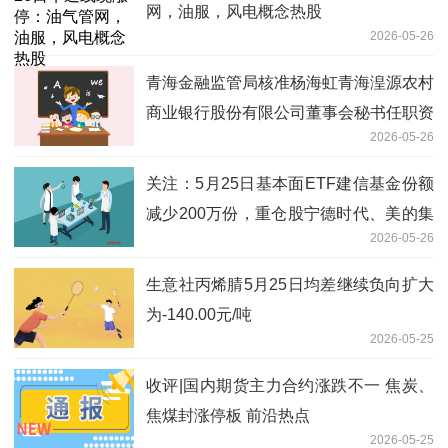
网，油服，风电概念热股
2026-05-26
青海金融监管局核准杨海虹青海湟源农村
商业银行股份有限公司董事会秘书任职资
2026-05-26
格
关注：5月25日基本面ETF建信基金份额
减少200万份，重仓股宁德时代、美的集
2026-05-26
团、格力电器
生意社丙烯腈5月25日均差继续负向扩大
为-140.00元/吨
2026-05-25
收评|国内期货主力合约涨跌不一 焦炭、
焦煤封涨停板 前沿热点
2026-05-25