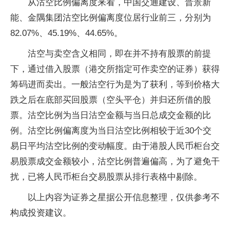
从沽空比例偏离度来看，中国交通建设、晋景新
能、金隅集团沽空比例偏离度位居行业前三，分别为
82.07%、45.19%、44.65%。
沽空与卖空含义相同，即在并不持有股票的前提
下，通过借入股票（港交所指定可作卖空的证券）获得
筹码进而卖出。一般沽空行为是为了获利，等到价格大
跌之后在底部买回股票（空头平仓）并归还所借的股
票。沽空比例为当日沽空金额与当日总成交金额的比
例。沽空比例偏离度为当日沽空比例相较于近30个交
易日平均沽空比例的变动幅度。由于港股人民币柜台交
易股票成交金额较小，沽空比例普遍偏高，为了避免干
扰，已将人民币柜台交易股票从排行表格中剔除。
以上内容为证券之星据公开信息整理，仅供参考不
构成投资建议。