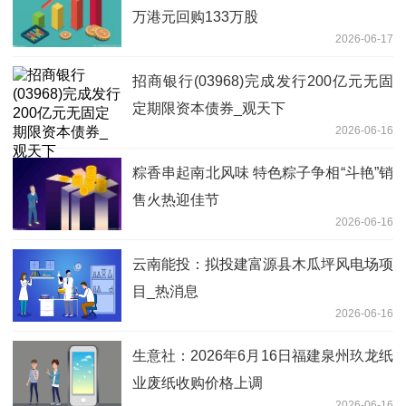
万港元回购133万股
2026-06-17
招商银行(03968)完成发行200亿元无固
定期限资本债券_观天下
2026-06-16
粽香串起南北风味 特色粽子争相“斗艳”销
售火热迎佳节
2026-06-16
云南能投：拟投建富源县木瓜坪风电场项
目_热消息
2026-06-16
生意社：2026年6月16日福建泉州玖龙纸
业废纸收购价格上调
2026-06-16