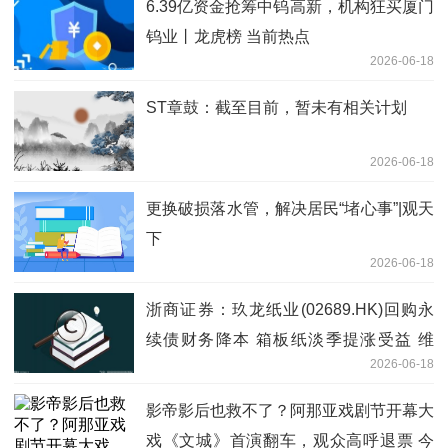
6.39亿资金抢筹中钨高新，机构狂买厦门
钨业丨龙虎榜 当前热点
2026-06-18
ST章鼓：截至目前，暂未有相关计划
2026-06-18
更换破损落水管，解决居民“堵心事”|观天
下
2026-06-18
浙商证券：玖龙纸业(02689.HK)回购永
续债财务降本 箱板纸淡季提涨受益 维
2026-06-18
持“买入”评级|每日观察
影帝影后也救不了？阿那亚戏剧节开幕大
戏《文城》首演翻车，观众高呼退票 今