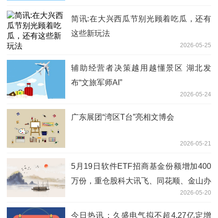
简讯:在大兴西瓜节别光顾着吃瓜，还有
这些新玩法
2026-05-25
辅助经营者决策越用越懂景区 湖北发
布“文旅军师AI”
2026-05-24
广东展团“湾区T台”亮相文博会
2026-05-21
5月19日软件ETF招商基金份额增加400
万份，重仓股科大讯飞、同花顺、金山办
2026-05-20
公
今日热讯：久盛电气拟不超4.27亿定增