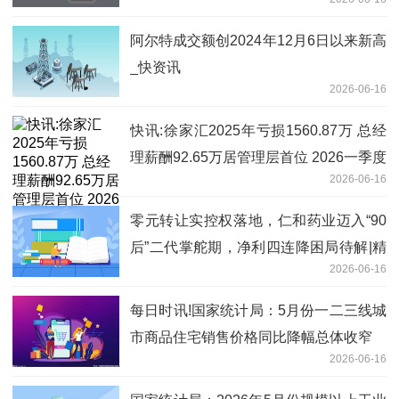
阿尔特成交额创2024年12月6日以来新高
_快资讯
2026-06-16
快讯:徐家汇2025年亏损1560.87万 总经
理薪酬92.65万居管理层首位 2026一季度
2026-06-16
延续小幅亏损
零元转让实控权落地，仁和药业迈入“90
后”二代掌舵期，净利四连降困局待解|精
2026-06-16
选
每日时讯!国家统计局：5月份一二三线城
市商品住宅销售价格同比降幅总体收窄
2026-06-16