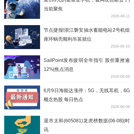
当前聚焦
2026-06-11
节点捷报!浙江磐安抽水蓄能电站2号机组
座环蜗壳顺利吊装就位
2026-06-10
SailPoint发布疲弱全年指引 股价重挫逾
12%|焦点消息
2026-06-09
6月9日海能达涨停：5G，无线耳机，6G
概念热股 每日热点
2026-06-09
退市太和(605081)龙虎榜数据(06-08)|时
讯