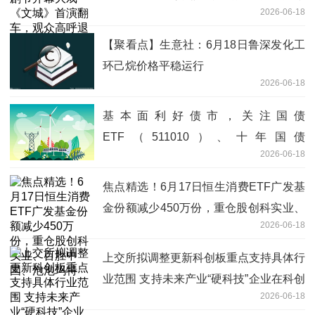
2026-06-18
热点
【聚看点】生意社：6月18日鲁深发化工
环己烷价格平稳运行
2026-06-18
基本面利好债市，关注国债
ETF（511010）、十年国债
2026-06-18
ETF（511260）|微资讯
焦点精选！6月17日恒生消费ETF广发基
金份额减少450万份，重仓股创科实业、
2026-06-18
百胜中国、泡泡玛特
上交所拟调整更新科创板重点支持具体行
业范围 支持未来产业“硬科技”企业在科创
2026-06-18
板上市_今热点