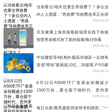
当前看点!电车也要交养路费了？多位业
内人士透露：“养路费”等税费改革正在研
2026-06-13
究；新能源汽车“越造越重”引道路损耗争
议，“油电同权”渐近？
京东健康上海首落银龄场景化线下体验
智慧养老模式有了新的探索|每日快看
2026-06-13
中信建投等4机构向紫晶存储及一众财务
造假“帮凶”索赔超10亿，26家客户与5家
2026-06-13
银行也成被告_焦点热议
6月12日A500ETF广发基金份额减少
1500万份，重仓股宁德时代、贵州茅
2026-06-13
台、中际旭创
每日头条!奥美森获得发明专利授权：“一