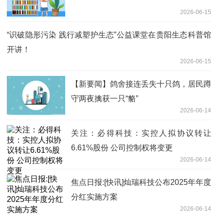
2026-06-15
“识破隐形污染 践行减塑护生态”公益课堂在贵阳生态科普馆
开讲！
2026-06-15
【新要闻】鸽舍接连丢失十只鸽，居民蹲
守两夜擒获一只“貉”
2026-06-14
关注：必得科技：实控人拟协议转让
6.61%股份 公司控制权将变更
2026-06-14
焦点日报:[快讯]灿瑞科技公布2025年年度
分红实施方案
2026-06-14