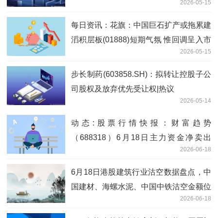
2026-05-15
每日资讯：花旗：中国巨石扩产或拖累建
滔积层板(01888)短期气氛 惟回调呈入市
2026-05-15
良机
步长制药(603858.SH)：拟转让控股子公
司股权及放弃优先受让权|热议
2026-05-14
动态:股票行情快报：财富趋势
（688318）6月18日主力资金净卖出
2026-06-18
3874.00万元
6月18日港股建筑行业沽空数据盘点，中
国建材、海螺水泥、中国中铁沽空金额位
2026-06-18
居行业前三_精彩看点