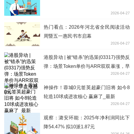
2026-04-27
热门看点：2026年河北省全民阅读活动
周暨五一惠民书市启幕
2026-04-27
港股异动 | 被“错杀”的迅策(03317)强势反
弹：场景Token单价与ARR双双暴涨，早
2026-04-27
盘涨超6%
神操作！蓉城0元签英超豪门旧将 如今8
轮造10球成进攻核心 赢麻了_最新
2026-04-27
观察：潞安环能：2025年净利润同比下
降54.47% 拟10派1.87元