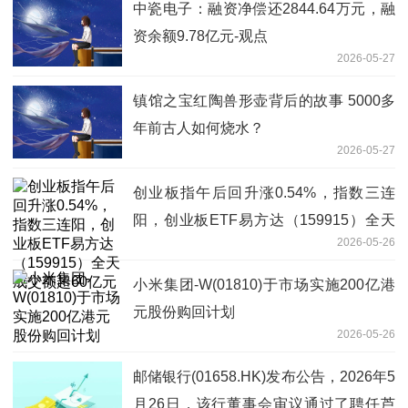
中瓷电子：融资净偿还2844.64万元，融
资余额9.78亿元-观点
2026-05-27
镇馆之宝红陶兽形壶背后的故事 5000多
年前古人如何烧水？
2026-05-27
创业板指午后回升涨0.54%，指数三连
阳，创业板ETF易方达（159915）全天
2026-05-26
成交额超60亿元
小米集团-W(01810)于市场实施200亿港
元股份购回计划
2026-05-26
邮储银行(01658.HK)发布公告，2026年5
月26日，该行董事会审议通过了聘任芦