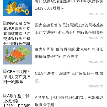
每日观察!昆仑能源(00135.HK)累计购回
1419.80万股股份
2026-05-22
国家金融监督管理总局浙江监管局核准徐
卫红交通银行浙江省分行副行长任职资格
2026-05-22
热资讯
蓄力新周期 价值再启航 北京银行打开长
期价值成长空间-焦点关注
2026-05-22
CBA半决赛：深圳力克广厦扳回一城|聚
焦
2026-05-22
A股午盘｜创业板指涨1.91%，PCB概念
股掀涨停潮