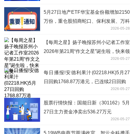
5月27日地产ETF华宝基金份额增加2150
万份，重仓股招商蛇口、保利发展、万科
2026-05-28
A 视讯
【每周之星】扬子晚报苏州小记者工作室
2026年第21周“作文之星”诞生啦，快来领
2026-05-27
奖~
每日播报!安德利果汁(02218.HK)5月27
日回购1768.87万港元，已连续2日回购
2026-05-27
股票行情快报：国能日新（301162）5月
27日主力资金净卖出536.27万元
2026-05-27
5.19WB电商节圆满收官，智云金科携手