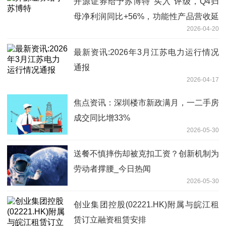
开源证券给予苏博特"买入"评级，Q4归
母净利润同比+56%，功能性产品营收延
2026-04-20
续增长
最新资讯:2026年3月江苏电力运行情况
通报
2026-04-17
焦点资讯：深圳楼市新政满月，一二手房
成交同比增33%
2026-05-30
送餐不慎摔伤却被克扣工资？创新机制为
劳动者撑腰_今日热闻
2026-05-30
创业集团控股(02221.HK)附属与皖江租
赁订立融资租赁安排