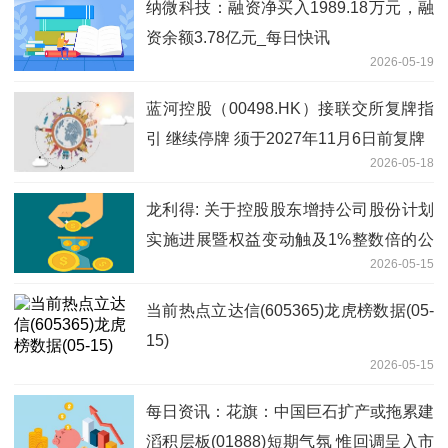
纳微科技：融资净买入1989.18万元，融
资余额3.78亿元_每日快讯
2026-05-19
蓝河控股（00498.HK）接联交所复牌指
引 继续停牌 须于2027年11月6日前复牌
2026-05-18
龙利得: 关于控股股东增持公司股份计划
实施进展暨权益变动触及1%整数倍的公
2026-05-15
告 热闻
当前热点立达信(605365)龙虎榜数据(05-
15)
2026-05-15
每日资讯：花旗：中国巨石扩产或拖累建
滔积层板(01888)短期气氛 惟回调呈入市