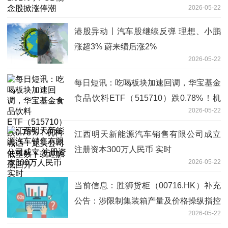
2026-05-22
港股异动丨汽车股继续反弹 理想、小鹏
涨超3% 蔚来绩后涨2%
2026-05-22
每日短讯：吃喝板块加速回调，华宝基金
食品饮料ETF（515710）跌0.78%！机
2026-05-22
构喊话：龙头公司低基数下或迎触底回升
江西明天新能源汽车销售有限公司成立
注册资本300万人民币 实时
2026-05-22
当前信息：胜狮货柜（00716.HK）补充
公告：涉限制集装箱产量及价格操纵指控
2026-05-22