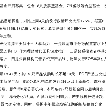
基金开启募集，包含18只股票型基金、7只偏股混合型基金，
新品启动募集，对比上周4只的发行数量环比大涨175%。截至6 
1165.13亿份，实际累计募集份额1165.69亿份，实现超
年之和。
OF受追捧主要源于五大驱动力：一是震荡市中分散配置需求上
渠道将FOF作为理财替代工具深度推广；三是普通投资者择基
需求；四是公募机构完善多资产产品线，批量发行FOF丰富供
热度。
18.47天；其中8只产品认购时长不足10天，FOF产品占比
推出新发产品，9家公募机构单周发行2只及以上新基金。摩根基
柏瑞、鹏华等8家公募机构，本周各有2只新基金同步启动募集
底—结构分化”格局。AI算力硬件回调后，若美股科技链止跌
仍具景气确定性。同时，警惕半年报业绩验证期的板块估值分化