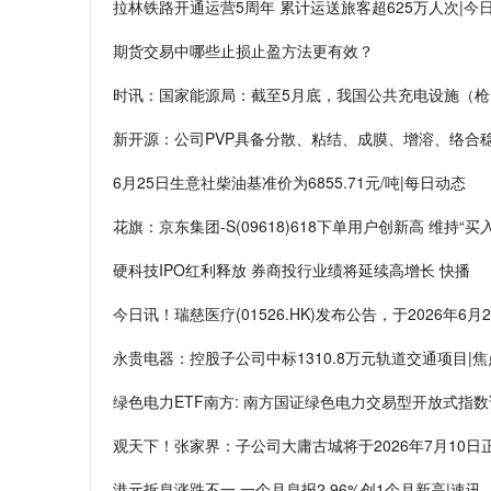
拉林铁路开通运营5周年 累计运送旅客超625万人次|今
期货交易中哪些止损止盈方法更有效？
时讯：国家能源局：截至5月底，我国公共充电设施（枪）
新开源：公司PVP具备分散、粘结、成膜、增溶、络合
6月25日生意社柴油基准价为6855.71元/吨|每日动态
花旗：京东集团-S(09618)618下单用户创新高 维持“买
硬科技IPO红利释放 券商投行业绩将延续高增长 快播
今日讯！瑞慈医疗(01526.HK)发布公告，于2026年6月
永贵电器：控股子公司中标1310.8万元轨道交通项目|
绿色电力ETF南方: 南方国证绿色电力交易型开放式指
观天下！张家界：子公司大庸古城将于2026年7月10日
港元拆息涨跌不一 一个月息报2.96%创1个月新高|速讯