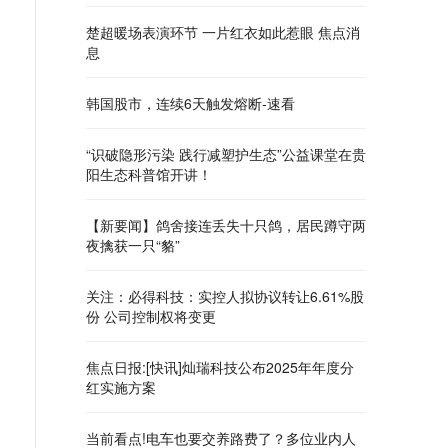
楚超暖场表演环节 一片红衣如此惹眼 焦点消
息
韩国股市，连续6天触发熔断-速看
“识破隐形污染 践行减塑护生态”公益课堂在贵
阳生态科普馆开讲！
【新要闻】鸽舍接连丢失十只鸽，居民蹲守两
夜擒获一只“貉”
关注：必得科技：实控人拟协议转让6.61%股
份 公司控制权将变更
焦点日报:[快讯]灿瑞科技公布2025年年度分
红实施方案
当前看点!电车也要交养路费了？多位业内人