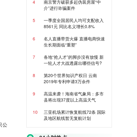
4
南京警方破获多起伪装房屋“中
介”进行诈骗案件
5
一季度全国居民人均可支配收入
8561元 同比名义增长0.8%
6
名人直播带货火爆 直播电商快速
生长期面临“重塑”
7
各地“抢人才”的脚步没有放慢 新
一轮人才大战透露出哪些信号?
8
第20个世界知识产权日 云南
2019年专利申请3万余件
9
高温来袭！海南省气象局：多市
县将出现37度以上高温天气
10
三亚机场累计恢复航线72条 国际
及地区航线暂无复航计划
只公