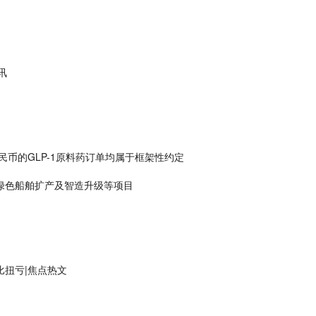
讯
人民币的GLP-1原料药订单均属于框架性约定
绿色船舶扩产及智造升级等项目
比扭亏|焦点热文