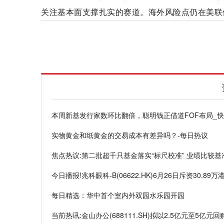
关注基本面支撑扎实的赛道。海外风险点仍在美联
标签
本周新基发行家数环比翻倍，聪明钱正借
本周新基发行家数环比翻倍，聪明钱正借道FOF布局_
实物黄金和纸黄金的交易成本有差异吗？-每日热议
焦点热议:第二批超千只基金落实“标尺校准” 业绩比较
今日播报!兆科眼科-B(06622.HK)6月26日斥资30.89万
每日精选：华中首个室内外双园水乐园开园
当前热讯:金山办公(688111.SH)拟以2.5亿元至5亿元