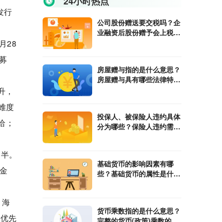
24小时热点
发行
公司股份赠送要交税吗？企
业融资后股份赠予会上税
吗？
月28
额募
房屋赠与指的是什么意思？
房屋赠与具有哪些法律特
征？
升，
难度
投保人、被保险人违约具体
给；
分为哪些？保险人违约需要
承担哪些责任？
过半。
基础货币的影响因素有哪
金
些？基础货币的属性是什
么？
。
、海
货币乘数指的是什么意思？
，优先
完整的货币(政策)乘数的计