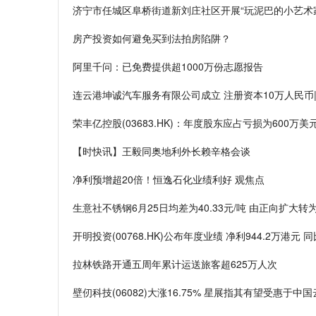
济宁市任城区阜桥街道新刘庄社区开展“玩泥巴的小艺术
房产投资如何避免买到法拍房陷阱？
阿里千问：已免费提供超1000万份志愿报告
连云港坤诚汽车服务有限公司成立 注册资本10万人民币
荣丰亿控股(03683.HK)：年度股东应占亏损为600万美
【时快讯】王毅同奥地利外长赖辛格会谈
净利预增超20倍！恒逸石化业绩利好 观焦点
生意社不锈钢6月25日均差为40.33元/吨 由正向扩大转
开明投资(00768.HK)公布年度业绩 净利944.2万港元 同
拉林铁路开通五周年累计运送旅客超625万人次
壁仞科技(06082)大涨16.75% 星展指其有望受惠