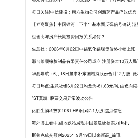
每日关注!中信建投：康方生物公司创新药产品疗效优秀 
【券商聚焦】中国银河：下半年基本面反弹信号确认 港
租售比与房产长期投资回报关系如何？
生意社：2026年6月22日中铝氧化铝现货价格小幅上涨
邢台莱顺橡胶制品有限责任公司成立 注册资本10万人民
华测导航：6月18日董事朴东国增持股份合计12万股_微
每日热点:生意社铝6月22日均差为-81.83元/吨 由负向
*ST冀凯: 股票交易异常波动公告
亿胜生物科技(01061.HK)回购7.1万股|焦点信息
海外博主看中国|地铁站展现中国基建硬核实力|热讯
斯莱克成交额创2025年9月19日以来新高_简讯