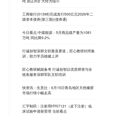
吨 由正向扩大转为缩小
工商银行(01398)完成发行500亿元2026年二
级资本债券(第三期)(债券通)
今日看点:中煤能源：5月商品煤产量为1081
万吨 同比降9.2%
行诚创智深耕文职垂直赛道，匠心教研封闭集
训，助力学员稳健上岸
匠心教研赋能备考 行诚创智以优质师资与全
链条服务深耕军队文职培训
快资讯：生意社：6月15日青岛地区天然橡胶
市场行情小幅走高
汇宇制药：注射用HY07121（皮下注射）临
床试验申请获受理 当前看点