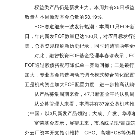
权益类产品仍是新发主力。本周共有25只权益
数量占本周新发基金总量的53.19%。
FOF赛道迎来一波发行热潮：本周11只FOF
日，年内新发FOF数量已达100只，对应目标发行份额
集，总募资规模刷新历史纪录，同时超越前两年全
对此，融智投资FOF基金经理李春瑜表示，F
FOF通过股债搭配可降低单一赛道回撤；二是银行
加大，专业基金筛选与动态调仓模式契合简化配置
五是机构资金加大FOF配置力度，进一步推高认购
从产品募集周期来看，47只新基金平均认购周期
从公募管理人来看，本周共有37家公募机构
（中国）以3只新发产品领跑；大成、广发、华泰
富荣基金表示，展望未来，市场或呈现“震荡筑
外云厂资本开支指引维持，CPO、高端PCB等