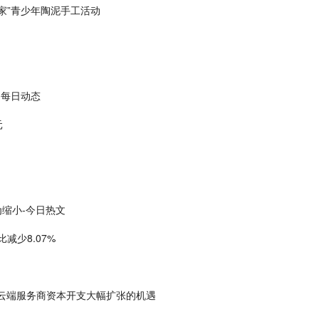
家”青少年陶泥手工活动
|每日动态
元
为缩小-今日热文
比减少8.07%
于中国云端服务商资本开支大幅扩张的机遇