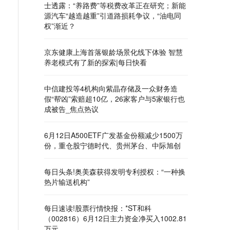
士透露：“养路费”等税费改革正在研究；新能
源汽车“越造越重”引道路损耗争议，“油电同
权”渐近？
京东健康上海首落银龄场景化线下体验 智慧
养老模式有了新的探索|每日快看
中信建投等4机构向紫晶存储及一众财务造
假“帮凶”索赔超10亿，26家客户与5家银行也
成被告_焦点热议
6月12日A500ETF广发基金份额减少1500万
份，重仓股宁德时代、贵州茅台、中际旭创
每日头条!奥美森获得发明专利授权：“一种换
热片输送机构”
每日速读!股票行情快报：*ST和科
（002816）6月12日主力资金净买入1002.81
万元