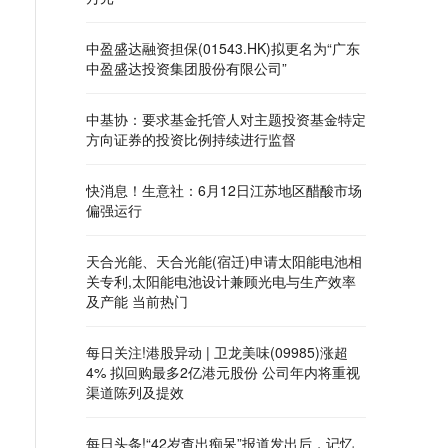
中盈盛达融资担保(01543.HK)拟更名为“广东
中盈盛达投资集团股份有限公司”
中基协：要求基金托管人对主题投资基金特定
方向证券的投资比例持续进行监督
快消息！生意社：6月12日江苏地区醋酸市场
偏强运行
天合光能、天合光能(宿迁)申请太阳能电池相
关专利,太阳能电池设计兼顾光电与生产效率
及产能 当前热门
每日关注!港股异动 | 卫龙美味(09985)涨超
4% 拟回购最多2亿港元股份 公司年内将重视
渠道陈列及提效
每日头条!“42岁查出痴呆”报道发出后，记忆