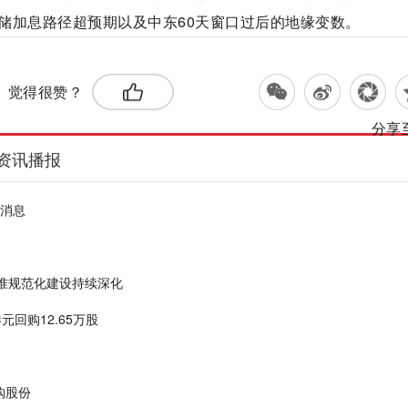
储加息路径超预期以及中东60天窗口过后的地缘变数。
：
觉得很赞？
分享
资讯播报
快消息
基准规范化建设持续深化
港元回购12.65万股
回购股份