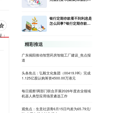
算公式是什么?
银行定期存款看不到利息是
怎么回事?银行定期存款利
息怎样算?
至：
精彩推送
广东揭阳推动智慧药房智能工厂建设_焦点报
道
头条焦点：弘毅文化集团（00419.HK）完成
1.125亿股认购筹资4500.00万港元
每日观察!两部门联合开展2026年度农业领域
机器人典型应用场景遴选工作
观焦点：生意社沥青6月15日均差为65.79元/