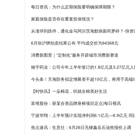
每日资讯：为什么定期保险要明确保障期限？
家庭保险是否存在重复投保情况？
从涨停到跌停，通化金马阿尔茨海默病新药梦碎？-快资
6月份沪牌拍卖结果公布 平均成交价为94368元
消费新图景｜“定制化”服务开辟城市消费新赛道
翰宇药业：公司今年上半年签订的1.8亿元及3.27亿元
今头条！天海防务拟定增募资不超10亿元，将用于高端
【时快讯】一朵棉花，织就全棉美好生活
富维股份：获某合资品牌座椅项目定点|每日视讯
宁波华翔：上半年预计实现净利润6.1亿元—6.9亿元 同
焦点速讯：生意社：6月26日无棣鑫岳石油焦报价上调