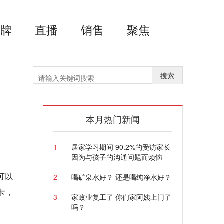
品牌
直播
销售
聚焦
搜索
本月热门新闻
1
居家学习期间 90.2%的受访家长
因为与孩子的沟通问题而烦恼
可以
2
喝矿泉水好？ 还是喝纯净水好？
卡，
3
家政业复工了 你们家阿姨上门了
吗？