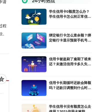
24小时热点
申请
学生信用卡0额度怎么办？
学生信用卡怎么转正常信用
卡？
过程
款、
绑定银行卡怎么查余额？绑
定银行卡显示预留手机号不
符怎么办？
信用卡被盗刷了逾期了谁来
还？未激活信用卡多久失
效？
信用卡长期循环还款会降额
吗？还款日调整到什么时候
最合适？
学生信用卡没有额度怎么去
使用？2021信用卡逾期还