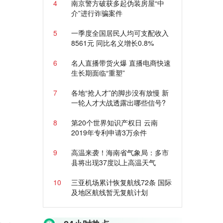
4
南京警方破获多起伪装房屋“中
介”进行诈骗案件
5
一季度全国居民人均可支配收入
8561元 同比名义增长0.8%
6
名人直播带货火爆 直播电商快速
生长期面临“重塑”
7
各地“抢人才”的脚步没有放慢 新
一轮人才大战透露出哪些信号?
8
第20个世界知识产权日 云南
2019年专利申请3万余件
9
高温来袭！海南省气象局：多市
县将出现37度以上高温天气
10
三亚机场累计恢复航线72条 国际
及地区航线暂无复航计划