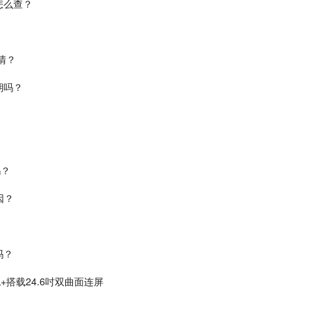
怎么查？
清？
期吗？
吗？
因？
吗？
+搭载24.6吋双曲面连屏