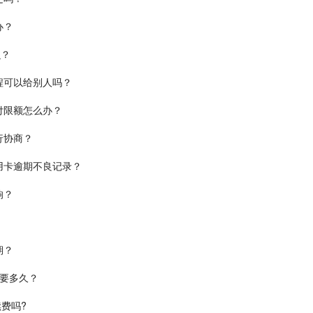
办？
么？
程可以给别人吗？
付限额怎么办？
行协商？
用卡逾期不良记录？
响？
期？
需要多久？
费吗?