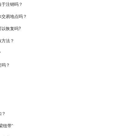
当于注销吗？
体交易地点吗？
以恢复吗?
救方法？
？
复吗？
扣？
梁纽带”