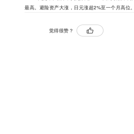
最高。避险资产大涨，日元涨超2%至一个月高位
标签：
觉得很赞？
德国金融监管局关闭硅谷银行德国分行
焦点滚动:美元跌近1%至四周最低 离岸人民币跃升千点
天天观焦点：2023年3月上旬流通领域重要生产资料市
利率下调仍受热捧 年内首批储蓄国债开售即告罄
日本国内黄金零售价格连续两日创历史新高
全球热资讯！甲流有什么特点，要不要使用抗病毒药物