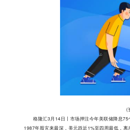
格隆汇3月14日丨市场押注今年美联储降息7
1987年股灾来最深，美元跌近1%至四周最低，离