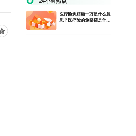
24小时热点
医疗险免赔额一万是什么意
思？医疗险的免赔额是什么
意思?
买股票时提示有股东限制是
什么意思？买入股票怎么有
股东限制？
信用卡止付和冻结哪个更严
重？银行卡止付和冻结的区
别是什么？
信用卡被暂停使用是什么意
思？信用卡被暂停使用还能
恢复吗 ?
信用卡负债对申请房贷有影
响吗？信用卡欠10万可以贷