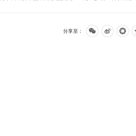
。
分享至：
资讯播报
场价格变动情况
？专家解答