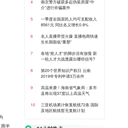
4
南京警方破获多起伪装房屋“中
介”进行诈骗案件
5
一季度全国居民人均可支配收入
8561元 同比名义增长0.8%
6
名人直播带货火爆 直播电商快速
生长期面临“重塑”
7
各地“抢人才”的脚步没有放慢 新
一轮人才大战透露出哪些信号?
8
第20个世界知识产权日 云南
2019年专利申请3万余件
9
高温来袭！海南省气象局：多市
县将出现37度以上高温天气
10
三亚机场累计恢复航线72条 国际
及地区航线暂无复航计划
为
三周半