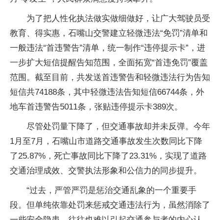
为了把人性化执法做实做细做好，让广大驾驶员受
教育、得实惠，石嘴山交警建立轻微违法“免罚”清单和
一般违法“首违警告”清单，统一制作“违停提示卡”，进
一步扩大短信提醒告知范围，全面拓宽“首违免罚”覆盖
范围。截至目前，共发送首违警告和轻微违法行为告知
短信共74188条，其中轻微违法告知短信66744条，外
地车首违警告5011条，张贴违停提示卡389次。
尽管处罚量下降了，但交通事故却并未反弹。今年
1月至7月，石嘴山市道路交通事故发生次数同比下降
了25.87%，死亡事故同比下降了23.31%，实现了道路
交通治理成效、交警执法形象和公信力的同步提升。
“过去，严管严罚是惩治交通乱象的一个重要手
段。但单纯依靠处罚来惩戒交通违法行为，虽然消除了
一些安全隐患，往往也难以引起交通参与者的内心认