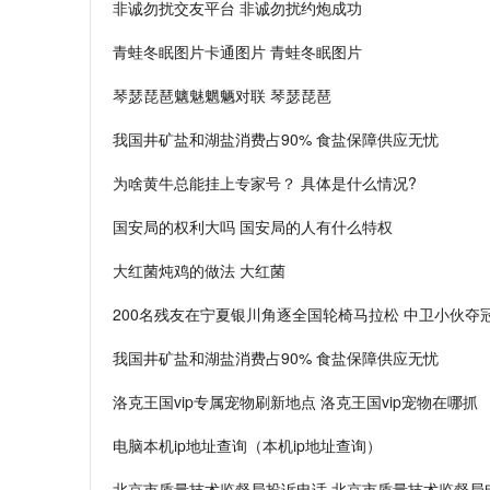
非诚勿扰交友平台 非诚勿扰约炮成功
青蛙冬眠图片卡通图片 青蛙冬眠图片
琴瑟琵琶魑魅魍魉对联 琴瑟琵琶
我国井矿盐和湖盐消费占90% 食盐保障供应无忧
为啥黄牛总能挂上专家号？ 具体是什么情况?
国安局的权利大吗 国安局的人有什么特权
大红菌炖鸡的做法 大红菌
200名残友在宁夏银川角逐全国轮椅马拉松 中卫小伙夺
我国井矿盐和湖盐消费占90% 食盐保障供应无忧
洛克王国vip专属宠物刷新地点 洛克王国vip宠物在哪抓
电脑本机ip地址查询（本机ip地址查询）
北京市质量技术监督局投诉电话 北京市质量技术监督局