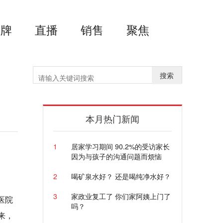
品牌
直播
销售
聚焦
搜索
本月热门新闻
1
居家学习期间 90.2%的受访家长
因为与孩子的沟通问题而烦恼
2
喝矿泉水好？ 还是喝纯净水好？
3
家政业复工了 你们家阿姨上门了
医院
吗？
来，