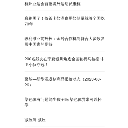
杭州亚运会首批境外运动员抵杭
真别囤了！仅茶卡盐湖食用盐储量就够全国吃
70年
玻利维亚前外长：金砖合作机制符合大多数发
展中国家的期待
200名残友在宁夏银川角逐全国轮椅马拉松 中
卫小伙夺冠！
聚胺—新型混凝剂商品报价动态（2023-08-
26）
染色体有问题能生孩子吗 染色体异常可以怀
孕
减压病 减压