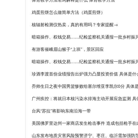
鸡蛋煎饼怎么做简单方法（鸡蛋煎饼）
核辐射检测仪热卖，真的有用吗？专家提醒→
暗箱操作、权钱交易……纪检监察机关通报一批乡村振
有游客催峨眉山猴子“上班”，景区回应
暗箱操作、权钱交易……纪检监察机关通报一批乡村振
珍酒李渡首份业绩报告出炉强力凸显投资价值 具体是什
乔帅生日之夜中国男篮惨败给塞尔维亚李凯尔0分 具体
广州疾控：将就日本核污染水排海主动开展应急监测 具
台风“苏拉”将影响东南沿海一带
美国佛罗里达州一家商店发生枪击事件 造成包括枪手在
山东发布地质灾害风险预警济宁、枣庄、临沂需加强防范