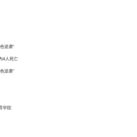
色逆袭”
内4人死亡
色逆袭”
育学院