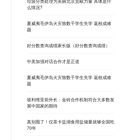
垃圾分类处理为美丽北京贡献力量 具体是什
么情况?
夏威夷毛伊岛火灾致数千学生失学 返校成难
题
好分数查询成绩家长版（好分数查询成绩）
中美加强对话合作才是正道
夏威夷毛伊岛火灾致数千学生失学 返校成难
题
玻利维亚前外长：金砖合作机制符合大多数发
展中国家的期待
真别囤了！仅茶卡盐湖食用盐储量就够全国吃
70年