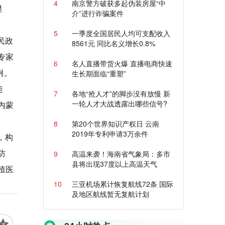
4
南京警方破获多起伪装房屋“中
显
介”进行诈骗案件
5
一季度全国居民人均可支配收入
民政
8561元 同比名义增长0.8%
专家
6
名人直播带货火爆 直播电商快速
例。
生长期面临“重塑”
能
7
各地“抢人才”的脚步没有放慢 新
一轮人才大战透露出哪些信号?
内蒙
8
第20个世界知识产权日 云南
2019年专利申请3万余件
，构
防
9
高温来袭！海南省气象局：多市
县将出现37度以上高温天气
殖医
10
三亚机场累计恢复航线72条 国际
及地区航线暂无复航计划