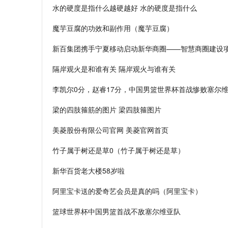
水的硬度是指什么越硬越好 水的硬度是指什么
魔芋豆腐的功效和副作用（魔芋豆腐）
新百集团携手宁夏移动启动新华商圈——智慧商圈建设
隔岸观火是和谁有关 隔岸观火与谁有关
李凯尔0分，赵睿17分，中国男篮世界杯首战惨败塞尔
梁的四肢箍筋的图片 梁四肢箍图片
美菱股份有限公司官网 美菱官网首页
竹子属于树还是草0（竹子属于树还是草）
新华百货老大楼58岁啦
阿里宝卡送的爱奇艺会员是真的吗（阿里宝卡）
篮球世界杯中国男篮首战不敌塞尔维亚队