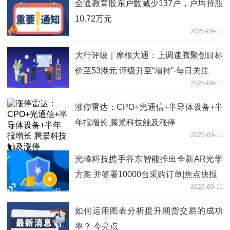
全通教育股东户数减少137户，户均持股
10.72万元
2025-09-11
大行评级｜摩根大通：上调速腾聚创目标
价至53港元 评级升至“增持”-每日关注
2025-09-11
涨停雷达：CPO+光通信+半导体设备+半
年报增长 腾景科技触及涨停
2025-09-11
光峰科技携手谷东智能推出全新AR光学
方案 并签署10000台采购订单|焦点快报
2025-09-11
如何运用图表分析提升期货交易的成功
率？ 今亮点