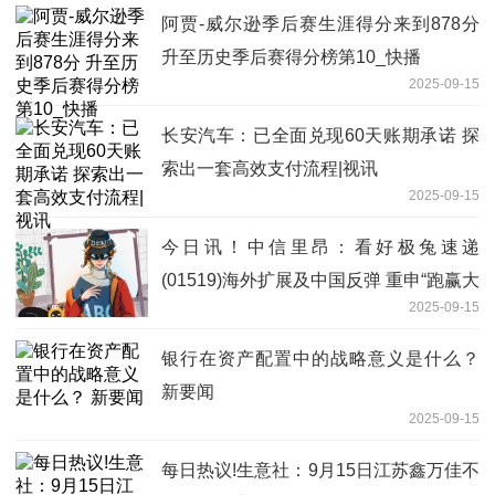
阿贾-威尔逊季后赛生涯得分来到878分
升至历史季后赛得分榜第10_快播
2025-09-15
长安汽车：已全面兑现60天账期承诺 探
索出一套高效支付流程|视讯
2025-09-15
今日讯！中信里昂：看好极兔速递
(01519)海外扩展及中国反弹 重申“跑赢大
2025-09-15
市”评级
银行在资产配置中的战略意义是什么？
新要闻
2025-09-15
每日热议!生意社：9月15日江苏鑫万佳不