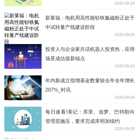
2025-09-20
新莱福：电机用高性能钐铁氮磁粉正处于
中试转量产线建设阶段
2025-09-20
投资人与企业家共话机器人投资热，应用
场景成估值新锚点
2025-09-20
年内新成立指增基金数量较去年全年增长
207%_时讯
2025-09-20
每日速看!美记：库里、追梦、巴特勒向
管理层施压，要求完成库明加续约
2025-09-20