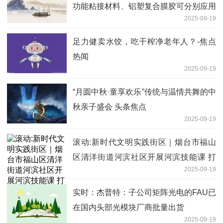
功能粘接材料、铝塑复合膜胶可分别应用
2025-09-19
于固态锂电池中硅基负极极片、铝塑膜的
复合粘接
足力健卖水饺，吃干榨净老年人？-焦点
热闻
2025-09-19
“月圆中秋·童享欢乐”传统与温情共舞的中
秋亲子盛会 头条焦点
2025-09-19
滚动:新时代文明实践街区｜烟台市福山
区清洋街道河滨社区开展河滨技能课 打
2025-09-19
造“家门口的充电站”
实时：杰普特：子公司矩阵光电的FAU已
在国内头部光模块厂商批量出货
2025-09-19