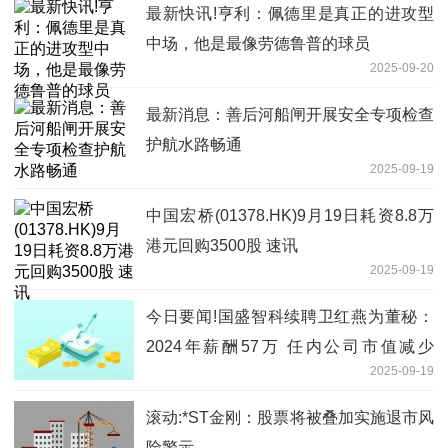
最新快讯!亨利：佩德里是真正的进攻型
中场，他是最像劳德鲁普的球员
2025-09-20
最新消息：善后河船闸开展安全专项检查
护航水路畅通
2025-09-19
中国宏桥(01378.HK)9月19日耗资8.8万
港元回购3500股 速讯
2025-09-19
今日要闻!国盛智科续聘卫红燕为董秘：
2024年薪酬57万 任内公司市值减少
2025-09-19
16.38亿
滚动:*ST金刚：股票将被叠加实施退市风
险警示