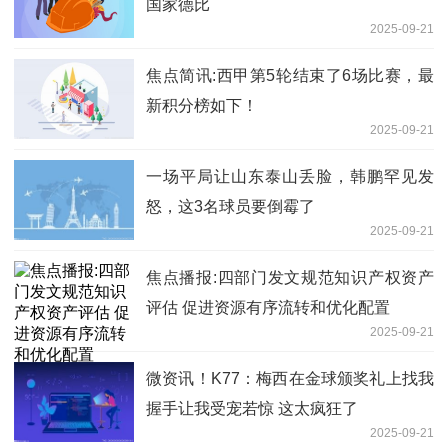
国家德比
2025-09-21
焦点简讯:西甲第5轮结束了6场比赛，最
新积分榜如下！
2025-09-21
一场平局让山东泰山丢脸，韩鹏罕见发
怒，这3名球员要倒霉了
2025-09-21
焦点播报:四部门发文规范知识产权资产
评估 促进资源有序流转和优化配置
2025-09-21
微资讯！K77：梅西在金球颁奖礼上找我
握手让我受宠若惊 这太疯狂了
2025-09-21