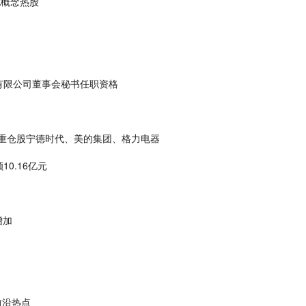
电概念热股
有限公司董事会秘书任职资格
份，重仓股宁德时代、美的集团、格力电器
0.16亿元
增加
前沿热点