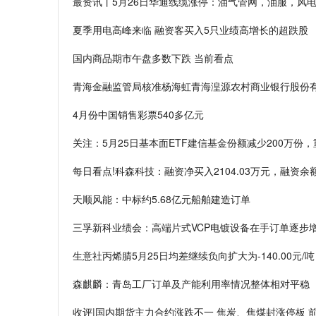
最资讯丨5月26日华通线缆涨停：油气管网，油服，风
夏季用电高峰来临 融资客买入5只业绩高增长的超跌股
国内商品期市午盘多数下跌 当前看点
青海金融监管局核准杨海虹青海湟源农村商业银行股份
4月份中国销售彩票540多亿元
关注：5月25日基本面ETF建信基金份额减少200万
每日看点!科森科技：融资净买入2104.03万元，融资余额1
天顺风能：中标约5.68亿元船舶建造订单
三孚新科业绩会：高端片式VCP电镀设备在手订单逐步
生意社丙烯腈5月25日均差继续负向扩大为-140.00元/吨
森麒麟：青岛工厂订单及产能利用率情况整体相对平稳
收评|国内期货主力合约涨跌不一 焦炭、焦煤封涨停板 