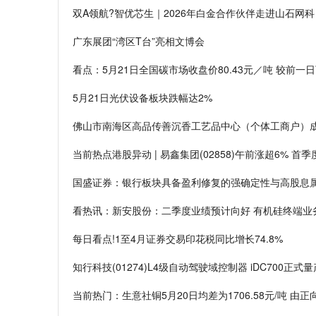
双A领航?智优芯生｜2026年白金合作伙伴走进山石网科
广东展团“湾区T台”亮相文博会
看点：5月21日全国碳市场收盘价80.43元／吨 较前一日下
5月21日光伏设备板块跌幅达2%
佛山市南海区高品传善沉香工艺品中心（个体工商户）成
当前热点港股异动 | 易鑫集团(02858)午前涨超6% 首
国盛证券：银行板块具备盈利修复的强确定性与高股息属
看热讯：新安股份：二季度业绩预计向好 有机硅终端业务
每日看点!1至4月证券交易印花税同比增长74.8%
知行科技(01274)L4级自动驾驶域控制器 iDC700正
当前热门：生意社铜5月20日均差为1706.58元/吨 由