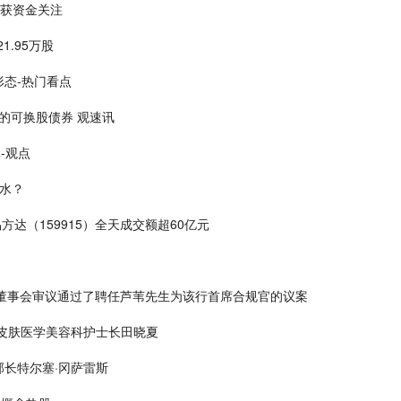
）获资金关注
21.95万股
态-热门看点
港元的可换股债券 观速讯
-观点
烧水？
方达（159915）全天成交额超60亿元
日，该行董事会审议通过了聘任芦苇先生为该行首席合规官的议案
皮肤医学美容科护士长田晓夏
长特尔塞·冈萨雷斯