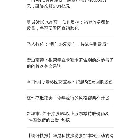
元，融资余额5.31亿元
曼城3比0水晶宫，瓜迪奥拉：福登浑身都是
质量，争冠要看阿森纳脸色
马塔拉佐："我们热爱竞争，将战斗到最后"
费迪南德：很荣幸在卡塞米罗告别前夕参与了
他的首次英文采访
今日快讯:泰格医药宣布：拟超5亿元回购股份
这件衣服绝美！今年流行的风格都离不开它
新城市: 关于持股5%以上股东减持股份触及
1%整数倍的公告_热议
【调研快报】华是科技接待参加本次活动的网