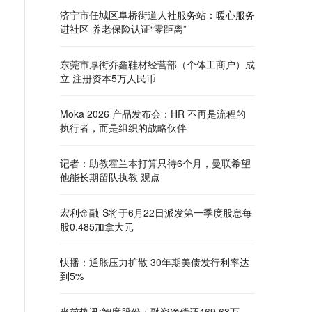
济宁市任城区阜桥街道人社服务站：暖心服务
进社区 养老保险认证“零距离”
东莞市厚街乔鑫鞋材经营部（个体工商户）成
立 注册资本5万人民币
Moka 2026 产品发布会：HR 不再是流程的
执行者，而是组织的战略伙伴
记者：助教霍兰本打算只待6个月，曼联希望
他能长期留队执教 观点
宏利金融-S将于6月22日派发第一季度股息每
股0.485加拿大元
快播：通胀压力扩散 30年期美债发行利率达
到5%
当前热讯:智度股份：融资净偿还469.63万