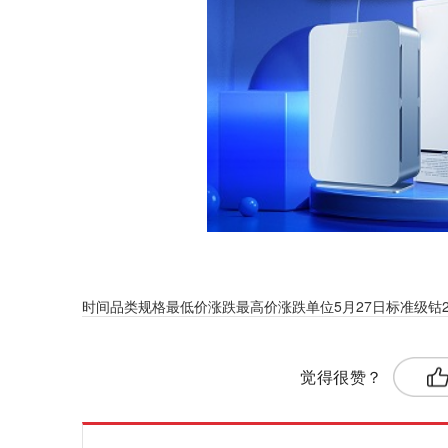
时间品类规格最低价涨跌最高价涨跌单位5月27日标准级钴25.65026
标签：
钴
有色金属
觉得很赞？