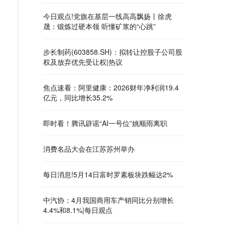
今日观点!党旗在基层一线高高飘扬丨徐虎
晟：锻炼过硬本领 听懂矿浆的“心跳”
步长制药(603858.SH)：拟转让控股子公司股
权及放弃优先受让权|热议
焦点速看：阿里健康：2026财年净利润19.4
亿元，同比增长35.2%
即时看！腾讯辟谣“AI一号位”姚顺雨离职
消费名品大会在江苏苏州举办
每日消息!5月14日富时罗素板块跌幅达2%
中汽协：4月我国商用车产销同比分别增长
4.4%和8.1%|每日观点