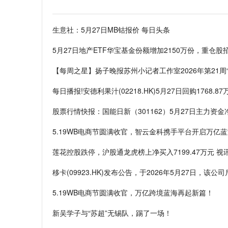
生意社：5月27日MB钴报价 每日头条
5月27日地产ETF华宝基金份额增加2150万份，重仓
【每周之星】扬子晚报苏州小记者工作室2026年第21周
每日播报!安德利果汁(02218.HK)5月27日回购1768.
股票行情快报：国能日新（301162）5月27日主力资金净
5.19WB电商节圆满收官，智云金科携手平台开启万亿
莲花控股跌停，沪股通龙虎榜上净买入7199.47万元 视
移卡(09923.HK)发布公告，于2026年5月27日，该公司
5.19WB电商节圆满收官，万亿跨境蓝海再起新篇！
新吴学子与“苏超”无锡队，踢了一场！