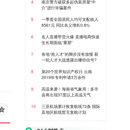
4
南京警方破获多起伪装房屋“中
介”进行诈骗案件
5
一季度全国居民人均可支配收入
8561元 同比名义增长0.8%
6
名人直播带货火爆 直播电商快速
生长期面临“重塑”
7
各地“抢人才”的脚步没有放慢 新
一轮人才大战透露出哪些信号?
8
第20个世界知识产权日 云南
2019年专利申请3万余件
9
高温来袭！海南省气象局：多市
县将出现37度以上高温天气
10
三亚机场累计恢复航线72条 国际
及地区航线暂无复航计划