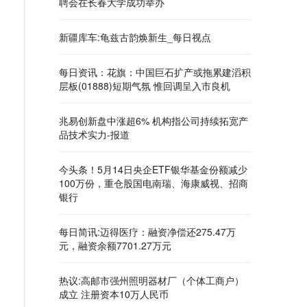
聘会在长春大学成功举办
新疆库车:龟兹古韵焕新生_每日视点
每日资讯：花旗：中国巨石扩产或拖累建滔积
层板(01888)短期气氛 惟回调呈入市良机
兆易创新盘中涨超6% 机构指公司持续拓宽产
品技术实力-报道
今头条！5月14日央企ETF银华基金份额减少
100万份，重仓股国电南瑞、海康威视、招商
银行
每日简讯:迈得医疗：融资净偿还275.47万
元，融资余额7701.27万元
热议:高邮市强州照明器材厂（个体工商户）
成立 注册资本10万人民币