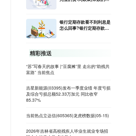
算公式是什么?
银行定期存款看不到利息是
怎么回事?银行定期存款利
息怎样算?
精彩推送
“苏”写春天的故事 |“豆腐摊”里 走出的“助残共
富路” 当前焦点
吉星新能源(03395)发布一季度业绩 年度亏损
及综合亏损总额52.33万加元 同比收窄
85.37%
当前热点立达信(605365)龙虎榜数据(05-15)
2026年吉林省高校残疾人毕业生就业专场招