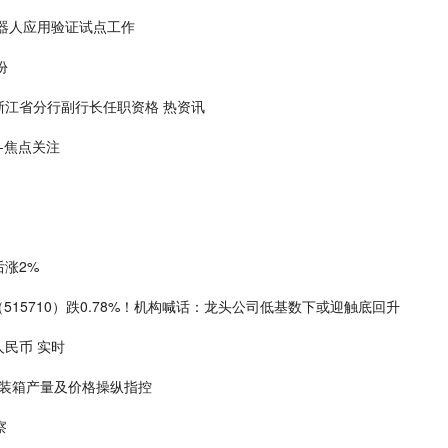
器人应用验证试点工作
份
江省分行副行长任职资格 热资讯
-焦点关注
后涨2%
15710）跌0.78%！机构喊话：龙头公司低基数下或迎触底回升
人民币 实时
集装箱产量及价格操纵指控
察