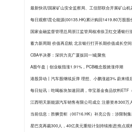
最新快讯!国家矿山安全监察局、工信部联合开展矿山机
每日观察!昆仑能源(00135.HK)累计购回1419.80万股股
国家金融监督管理总局浙江监管局核准徐卫红交通银行浙
蓄力新周期 价值再启航 北京银行打开长期价值成长空间
CBA半决赛：深圳力克广厦扳回一城|聚焦
A股午盘｜创业板指涨1.91%，PCB概念股掀涨停潮
港股异动丨汽车股继续反弹 理想、小鹏涨超3% 蔚来绩
每日短讯：吃喝板块加速回调，华宝基金食品饮料ETF（5
江西明天新能源汽车销售有限公司成立 注册资本300万
当前信息：胜狮货柜（00716.HK）补充公告：涉限制
星巴克再裁300人，40亿美元重组计划持续推进|焦点观