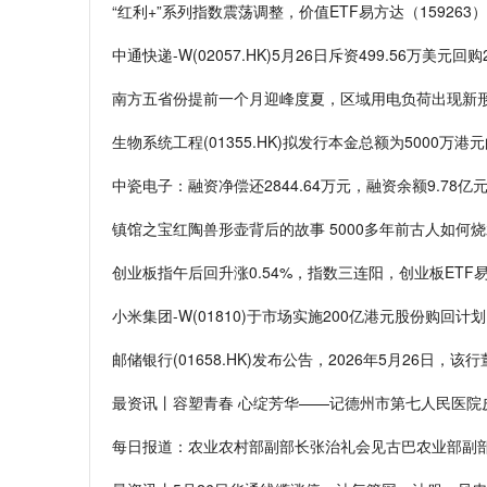
“红利+”系列指数震荡调整，价值ETF易方达（159263
中通快递-W(02057.HK)5月26日斥资499.56万美元回购
南方五省份提前一个月迎峰度夏，区域用电负荷出现新形
生物系统工程(01355.HK)拟发行本金总额为5000万
中瓷电子：融资净偿还2844.64万元，融资余额9.78亿元
镇馆之宝红陶兽形壶背后的故事 5000多年前古人如何
创业板指午后回升涨0.54%，指数三连阳，创业板ETF易
小米集团-W(01810)于市场实施200亿港元股份购回计划
邮储银行(01658.HK)发布公告，2026年5月26
最资讯丨容塑青春 心绽芳华——记德州市第七人民医院
每日报道：农业农村部副部长张治礼会见古巴农业部副部