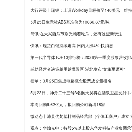
大行评级丨瑞银：上调Workday目标价至140美元，维持
5月25日生意社ABS基准价为10666.67元/吨
简讯:在大兴西瓜节别光顾着吃瓜，还有这些新玩法
快讯：现货白银持续走高 日内大涨4%-快消息
第三代半导体TOP10排行榜：2026第一季度股票营收
辅助经营者决策越用越懂景区 湖北发布“文旅军师AI”
榜单：3月25日集成电路概念股票成交量排名
5月23日，神舟二十三号3名航天员将在酒泉卫星发射中
本周回购9.62亿元，拟回购公司新增18家
微动态丨沛县优梵塑料制品经营部（个体工商户）成立 
观点：华灿光电：持股5%以上股东华发科技产业集团承