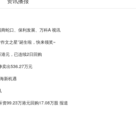
资讯播报
股招商蛇口、保利发展、万科A 视讯
“作文之星”诞生啦，快来领奖~
87万港元，已连续2日回购
卖出536.27万元
蓝海新机遇
讯
斥资99.23万港元回购17.08万股 报道