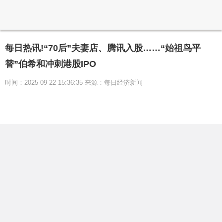
每日热讯!“70后”夫妻店、腾讯入股……“始祖鸟平
替”伯希和冲刺港股IPO
时间：2025-09-22 15:36:35 来源：每日经济新闻