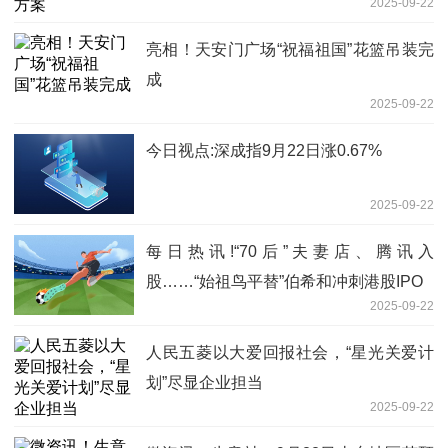
2025-09-22
亮相！天安门广场“祝福祖国”花篮吊装完
成
2025-09-22
今日视点:深成指9月22日涨0.67%
2025-09-22
每日热讯!“70后”夫妻店、腾讯入
股……“始祖鸟平替”伯希和冲刺港股IPO
2025-09-22
人民五菱以大爱回报社会，“星光关爱计
划”尽显企业担当
2025-09-22