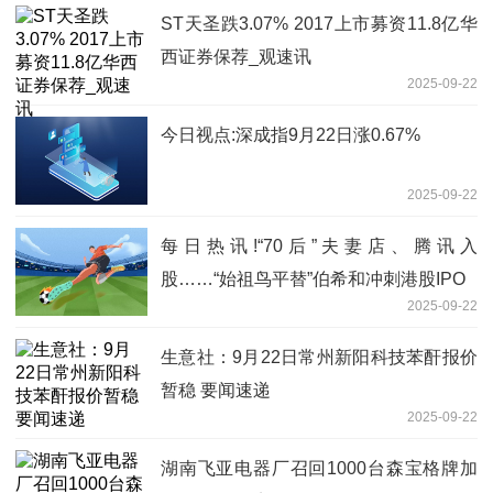
ST天圣跌3.07% 2017上市募资11.8亿华
西证券保荐_观速讯
2025-09-22
今日视点:深成指9月22日涨0.67%
2025-09-22
每日热讯!“70后”夫妻店、腾讯入
股……“始祖鸟平替”伯希和冲刺港股IPO
2025-09-22
生意社：9月22日常州新阳科技苯酐报价
暂稳 要闻速递
2025-09-22
湖南飞亚电器厂召回1000台森宝格牌加