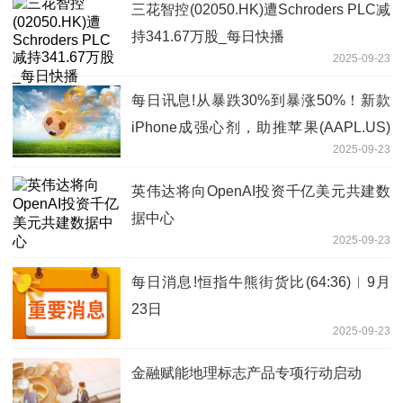
三花智控(02050.HK)遭Schroders PLC减
持341.67万股_每日快播
2025-09-23
每日讯息!从暴跌30%到暴涨50%！新款
iPhone成强心剂，助推苹果(AAPL.US)
2025-09-23
股价大逆转
英伟达将向OpenAI投资千亿美元共建数
据中心
2025-09-23
每日消息!恒指牛熊街货比(64:36)︱9月
23日
2025-09-23
金融赋能地理标志产品专项行动启动