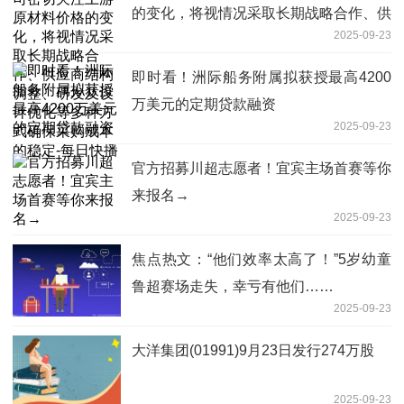
的变化，将视情况采取长期战略合作、供
2025-09-23
应商结构调整、研发及设计优化等多种方
式确保采购成本的稳定-每日快播
即时看！洲际船务附属拟获授最高4200
万美元的定期贷款融资
2025-09-23
官方招募川超志愿者！宜宾主场首赛等你
来报名→
2025-09-23
焦点热文：“他们效率太高了！”5岁幼童
鲁超赛场走失，幸亏有他们……
2025-09-23
大洋集团(01991)9月23日发行274万股
2025-09-23