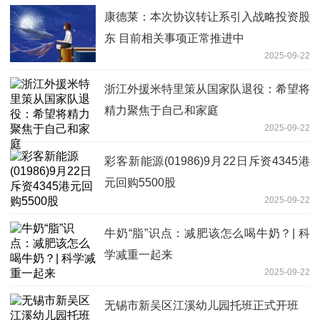
康德莱：本次协议转让系引入战略投资股
东 目前相关事项正常推进中
2025-09-22
浙江外援米特里策从国家队退役：希望将
精力聚焦于自己和家庭
2025-09-22
彩客新能源(01986)9月22日斥资4345港
元回购5500股
2025-09-22
牛奶“脂”识点：减肥该怎么喝牛奶？| 科
学减重一起来
2025-09-22
无锡市新吴区江溪幼儿园托班正式开班