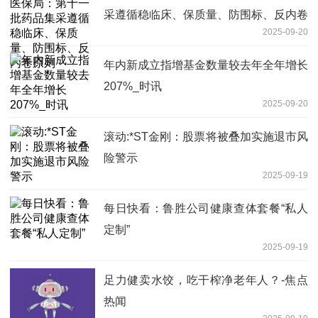
采遵循稳临床、保质量、防围标、反内卷
2025-09-20
原则
年内新成立指增基金数量较去年全年增长
207%_时讯
2025-09-20
滚动:*ST金刚：股票将被叠加实施退市风
险警示
2025-09-19
每日快看：鲁胜公司健康查体套餐“私人
定制”
2025-09-19
足力健卖水饺，吃干榨净老年人？-焦点
热闻