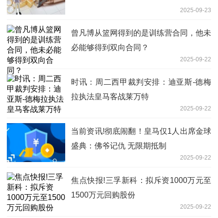
2025-09-23
曾凡博从篮网得到的是训练营合同，他未
必能够得到双向合同？
2025-09-22
时讯：周二西甲裁判安排：迪亚斯-德梅
拉执法皇马客战莱万特
2025-09-22
当前资讯!彻底闹翻！皇马仅1人出席金球
盛典：佛爷记仇 无限期抵制
2025-09-22
焦点快报!三孚新科：拟斥资1000万元至
1500万元回购股份
2025-09-22